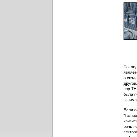
Послед
являет
о созд
другой
пор ТН
была п
занима
Если о
“Газпр
кризис
речь н
сектор