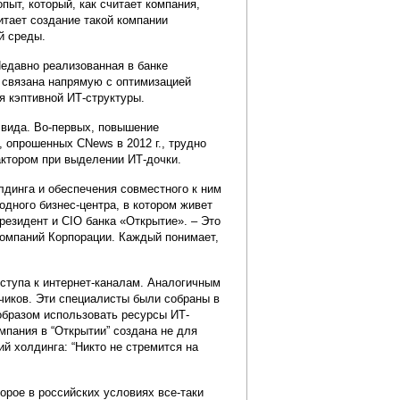
пыт, который, как считает компания,
итает создание такой компании
й среды.
едавно реализованная в банке
е связана напрямую с оптимизацией
я кэптивной ИТ-структуры.
 вида. Во-первых, повышение
 опрошенных CNews в 2012 г., трудно
ктором при выделении ИТ-дочки.
лдинга и обеспечения совместного к ним
одного бизнес-центра, в котором живет
президент и CIO банка «Открытие». – Это
компаний Корпорации. Каждый понимает,
оступа к интернет-каналам. Аналогичным
чиков. Эти специалисты были собраны в
образом использовать ресурсы ИТ-
мпания в “Открытии” создана не для
й холдинга: “Никто не стремится на
орое в российских условиях все-таки