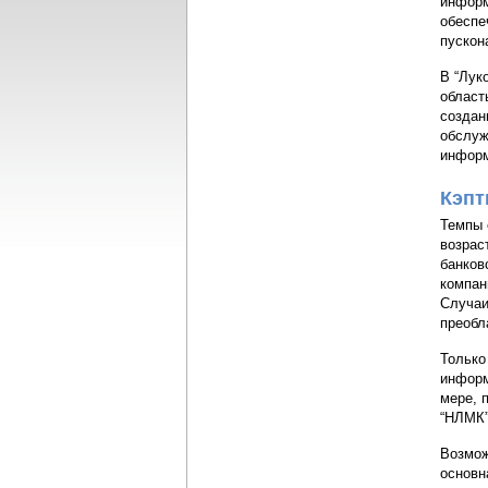
информ
обеспе
пускон
В “Лук
област
создан
обслуж
информ
Кэпт
Темпы 
возрас
банков
компан
Случаи
преобл
Только
информ
мере, 
“НЛМК”,
Возмож
основн