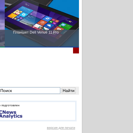
Планшет Dell Venue 11 Pro
Пора выбирать Fujitsu!
 подготовлен
версия для печати