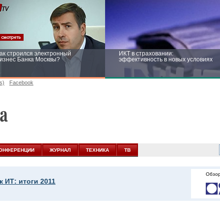
ак строился электронный
ИКТ в страховании:
изнес Банка Москвы?
эффективность в новых условиях
s)
Facebook
ейтинг CNewsInfrastructure 2015:
Информационная безопасность
риглашаем участвовать
бизнеса и госструктур: развитие в
новых условиях
ОНФЕРЕНЦИИ
ЖУРНАЛ
ТЕХНИКА
ТВ
Обзор
 ИТ: итоги 2011