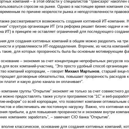
ортных компаний – в этой области у специалистов “Трансаэро” накоплен о
пользоваться спросом на рынке. Однако в настоящее время компания сч
временным по причине незрелости рынка и неподготовленности правово
также рассматривается возможность создания кэптивной ИТ-компании. Н
чная” структура организации ИТ (эта реформа решает бизнес-задачи и н
 на ИТ) в принципе не оставляет ограничений для последующего создани
ния для создания кэптивных компаний в общем можно разделить на три
чности и управляемости ИТ-подразделения. Впрочем, из числа компаний,
ь такие, для которых прозрачность была бы основным мотивирующим фа
 основание – экономия за счет концентрации непрофильных ресурсов хо
а для всех компаний-участниц. “Это просто удобный способ организации 
тво компаний корпорации, – говорит
Михаил Мартынов
, старший вице-
упрощает договорные обязательства, повышает прозрачность расходов 
 он платит и какую долю канала он оплачивает”.
 компании группы “Открытие” экономят не только за счет совместного д
м можно предоставлять также услуги программистов “1С” и веб-разработ
тие-информ” со всей корпорации, что позволяет компании оптимальным 
листов и обеспечивать им постоянную нагрузку. Важно, что кэптивная ко
ения прибыли, а для повышения прозрачности и экономии внутри компани
нних компаниях заработать”, – замечает CIO банка “Открытие”.
, вполне классическое, основание для создания кэптивных компаний, кот