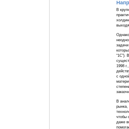
Напр
В круп
практи
холдин
выходя
Однако
неодно
задачи
которы
“1C”).
сущест
1998 г
действ
с одно
матери
степен
заказч
В анал
рынка,
технол
чтобы 
даже в
помога