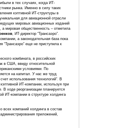
были в тех случаях, когда ИТ-
стники рынка. Именно в силу таких
еления кэптивной ИТ-структуры в
, уникальная для авиационной отрасли
з ведущих мировых авиационных изданий
, а мировая общественность – отметила
ренков
, ИТ-директор “Трансаэро”.
омпании, а законодательная база пока
я “Трансаэро” еще не приступила к
еского комбината, в российских
ак в США, ввиду относительной
ериканскими условиями. По
яется на капитал. У нас же труд
счет использования технологий”. В
кэптивной ИТ-компании, используя при
е. В ходе реорганизации планируется
ой ИТ-компании в структуре холдинга
со всех компаний холдинга в состав
о администрирования приложений,