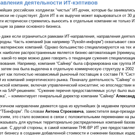
авления деятельности ИТ-кэптивов
нейших российских холдингах “чистых” ИТ-дочек, которые бы занималис
чески не существует. Доля ИТ в их выручке может варьироваться от 30
ги исторически стремились выносить в отдельные компании не только ИТ
щие за рамки основного бизнеса.
 даже если ограничиться рамками ИТ-направления, направления деятел
родны. Часть компаний (как например “Лукойл-информ”) охватывают сво
 материнских компаний. Однако большинство специализируются на тех 
х наиболее распространенным является бизнес-автоматизация (преимуще
 В какой-то мере можно даже говорить о тенденции сужения специализаци
вования. Например, компания “Сайнер” была сформирована как группа И
., затем она была выделена в отдельную коммерческую структуру в 2002 
ует как полностью независимый рыночный поставщик в составе ГК “Сис
й из компаний энергетического рынка. Поначалу деятельность “Сайнер” 
нской компании, включая управленческий консалтинг, но впоследствии 
и на SAP-решениях: “Сужение перечня предоставляемых услуг было выз
ика”, – комментирует генеральный директор компании “Сайнер”
Александ
огичном направлении движется одна из крупнейших (в недавнем прошло
 “ТБинформ”. По словам
Антона Строковича
, заместителя вице-презид
огиям, это стало возможно в связи с положительными переменами на рын
оказывать для крупных территориально распределенных компаний базов
ыше. С другой стороны, в самой компании ТНК-BP ИТ уже предоставляет 
ет бизнесу в создании добавленной стоимости и снижении базовых издер