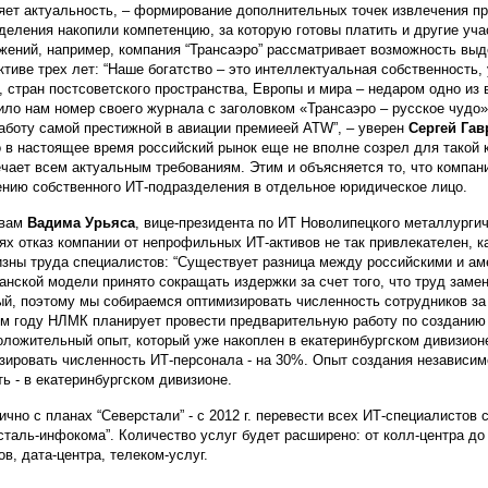
яет актуальность, – формирование дополнительных точек извлечения при
деления накопили компетенцию, за которую готовы платить и другие уча
жений, например, компания “Трансаэро” рассматривает возможность выд
ктиве трех лет: “Наше богатство – это интеллектуальная собственность
, стран постсоветского пространства, Европы и мира – недаром одно и
ило нам номер своего журнала с заголовком «Трансаэро – русское чудо»
аботу самой престижной в авиации премиеей ATW”, – уверен
Сергей Гав
 в настоящее время российский рынок еще не вполне созрел для такой к
ечает всем актуальным требованиям. Этим и объясняется то, что компани
нию собственного ИТ-подразделения в отдельное юридическое лицо.
овам
Вадима Урьяса
, вице-президента по ИТ Новолипецкого металлургич
ях отказ компании от непрофильных ИТ-активов не так привлекателен, к
зны труда специалистов: “Существует разница между российскими и ам
анской модели принято сокращать издержки за счет того, что труд замен
й, поэтому мы собираемся оптимизировать численность сотрудников за 
м году НЛМК планирует провести предварительную работу по созданию 
оложительный опыт, который уже накоплен в екатеринбургском дивизион
зировать численность ИТ-персонала - на 30%. Опыт создания независим
ть - в екатеринбургском дивизионе.
ично с планах “Северстали” - с 2012 г. перевести всех ИТ-специалистов 
сталь-инфокома”. Количество услуг будет расширено: от колл-центра д
ов, дата-центра, телеком-услуг.