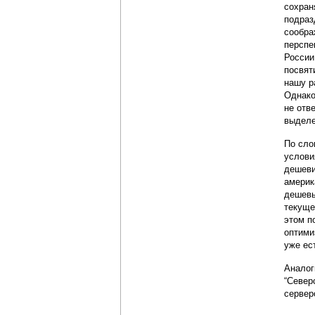
сохран
подраз
сообра
перспе
России
посвят
нашу р
Однако
не отв
выделе
По сл
услови
дешеви
америк
дешевы
текуще
этом п
оптими
уже ес
Аналог
“Север
сервер