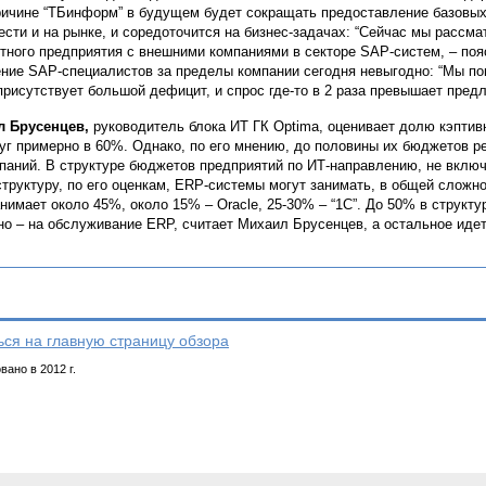
ричине “ТБинформ” в будущем будет сокращать предоставление базовых
ести и на рынке, и соредоточится на бизнес-задачах: “Сейчас мы рассм
тного предприятия с внешними компаниями в секторе SAP-систем, – поя
ние SAP-специалистов за пределы компании сегодня невыгодно: “Мы пон
присутствует большой дефицит, и спрос где-то в 2 раза превышает пред
л Брусенцев,
руководитель блока ИТ ГК Optima, оценивает долю кэпти
уг примерно в 60%. Однако, по его мнению, до половины их бюджетов 
паний. В структуре бюджетов предприятий по ИТ-направлению, не вкл
труктуру, по его оценкам, ERP-системы могут занимать, в общей сложно
нимает около 45%, около 15% – Oracle, 25-30% – “1C”. До 50% в структ
но – на обслуживание ERP, считает Михаил Брусенцев, а остальное идет
ься на главную страницу обзора
ано в 2012 г.