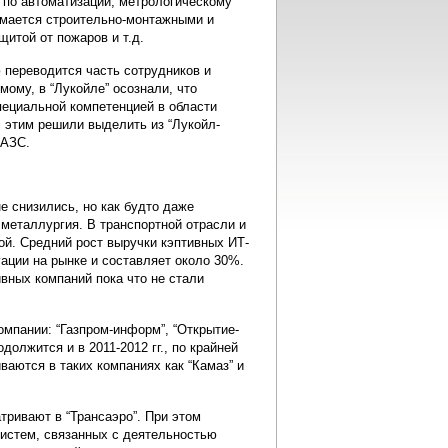
 по автоматизации, метрологическому
имается строительно-монтажными и
итой от пожаров и т.д.
ю переводится часть сотрудников и
мому, в “Лукойле” осознали, что
ециальной компетенцией в области
 этим решили выделить из “Лукойл-
 АЗС.
е снизились, но как будто даже
металлургия. В транспортной отрасли и
ой. Средний рост выручки кэптивных ИТ-
уации на рынке и составляет около 30%.
вных компаний пока что не стали
компании: “Газпром-информ”, “Открытие-
олжится и в 2011-2012 гг., по крайней
аются в таких компаниях как “Камаз” и
тривают в “Трансаэро”. При этом
систем, связанных с деятельностью