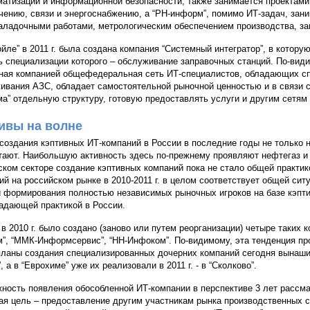
атизации и информационной безопасности, также занимается проектами
чению, связи и энергоснабжению, а “РН-информ”, помимо ИТ-задач, зан
аладочными работами, метрологическим обеспечением производства, защ
ойле” в 2011 г. была создана компания “Системный интегратор”, в котору
ь специализации которого – обслуживание заправочных станций. По-види
ная компанией общефедеральная сеть ИТ-специалистов, обладающих сп
ивания АЗС, обладает самостоятельной рыночной ценностью и в связи с
а” отдельную структуру, готовую предоставлять услуги и другим сетям
ивы на волне
создания кэптивных ИТ-компаний в России в последние годы не только н
тают. Наибольшую активность здесь по-прежнему проявляют нефтегаз и 
ском секторе создание кэптивных компаний пока не стало общей практик
ий на российском рынке в 2010-2011 г. в целом соответствует общей сит
 формирования полностью независимых рыночных игроков на базе кэпти
адающей практикой в России.
 в 2010 г. было создано (заново или путем реорганизации) четыре таких 
”, “ММК-Информсервис”, “НН-Инфоком”. По-видимому, эта тенденция прод
планы создания специализированных дочерних компаний сегодня вынашив
 а в “Еврохиме” уже их реализовали в 2011 г. - в “Сколково”.
ность появления обособленной ИТ-компании в перспективе 3 лет рассма
ая цель – предоставление другим участникам рынка производственных 