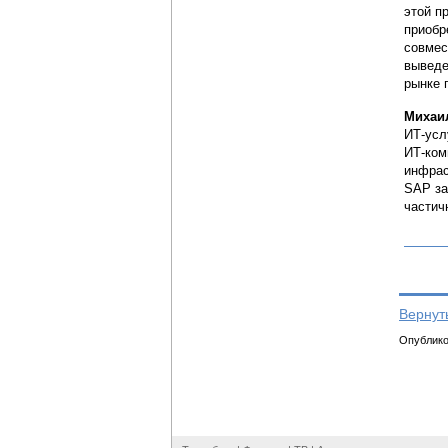
этой п
приобр
совмес
выведе
рынке 
Михаи
ИТ-усл
ИТ-ком
инфрас
SAP за
частич
Вернут
Опубликов