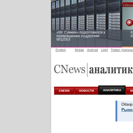
«Mr. Сумкин» подготовился к
К
прекращению поддержки
б
WS2003
English
Mobile
Android
Light
Twitter (topnew
Заоблачная оптимизация: как
Р
Faberlic изменил подход к
п
аналитике
АНАЛИТИКА
CNEWS
НОВОСТИ
К
Обзор
Рынок