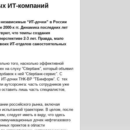
ых ИТ-компаний
 независимые “ИТ-дочки” в России
е 2000-х гг. Динамика последних лет
вуют, что темпы создания
ерспективе 2-3 лет. Правда, мало
 своих ИТ-отделов самостоятельных
ельно того, насколько эффективной
ех на слуху “Сбербанк”, который объявил
обавок к ней “Сбербанк-сервис”. С
и ИТ-дочки ТНК-BP “ТБинформ”. С тех
и аутсорсинга: часть сотрудников уже
я оставить лишь часть специалистов,
ании российского рынка, включая
 испытанной траектории. В целом, после
ем, следует иметь в виду, что здесь
окоммуникационных дочек нефтегазового
онных проектов в области