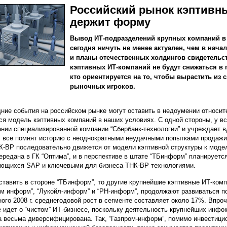
Российский рынок кэптивн
держит форму
Вывод ИТ-подразделений крупных компаний в
сегодня ничуть не менее актуален, чем в начал
и планы отечественных холдингов свидетельст
кэптивных ИТ-компаний не будут снижаться в п
кто ориентируется на то, чтобы вырастить из
рыночных игроков.
ние события на российском рынке могут оставить в недоумении относит
ся модель кэптивных компаний в наших условиях. С одной стороны, у вс
ании специализированной компании “Сбербанк-технологии” и учреждает вд
, все помнят историю с неоднократными неудачными попытками продаж
К-BP последовательно движется от модели кэптивной структуры к модел
ередана в ГК “Оптима”, и в перспективе в штате “ТБинформ” планируетс
ющихся SAP и ключевыми для бизнеса ТНК-BP технологиями.
ставить в стороне “ТБинформ”, то другие крупнейшие кэптивные ИТ-комп
ом информ”, “Лукойл-информ” и “РН-информ”, продолжают развиваться по
ного 2008 г. среднегодовой рост в сегменте составляет около 17%. Впроч
е идет о “чистом” ИТ-бизнесе, поскольку деятельность крупнейших инф
а весьма диверсифицирована. Так, “Газпром-информ”, помимо инвестици