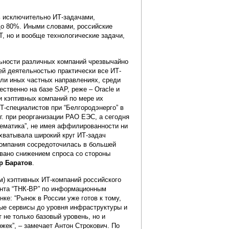
ь исключительно ИТ-задачами,
 до 80%. Иными словами, российские
, но и вообще технологические задачи,
ьности различных компаний чрезвычайно
ей деятельностью практически все ИТ-
или иных частных направлениях, среди
ственно на базе SAP, реже – Oracle и
и кэптивных компаний по мере их
Т-специалистов при “Белгородэнерго” в
г. при реорганизации РАО ЕЭС, а сегодня
тематика”, не имея аффилированности ни
охватывала широкий круг ИТ-задач
компания сосредоточилась в большей
вано снижением спроса со стороны
р Баратов
.
м) кэптивных ИТ-компаний российского
ента “ТНК-BP” по информационным
ке: “Рынок в России уже готов к тому,
ые сервисы до уровня инфраструктуры и
не только базовый уровень, но и
жек”, – замечает Антон Строкович. По