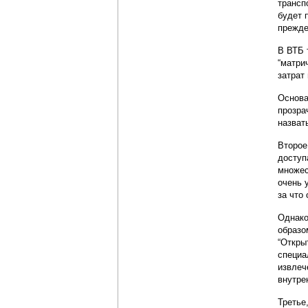
трансп
будет 
прежде
В ВТБ 
“матри
затрат
Основа
прозра
назват
Второе
доступ
множес
очень 
за что
Однако
образо
“Откры
специа
извлеч
внутре
Третье