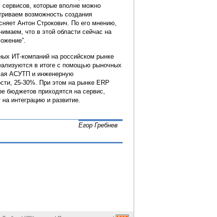
 сервисов, которые вполне можно
атриваем возможность создания
сняет Антон Строкович. По его мнению,
имаем, что в этой области сейчас на
ложение”.
вных ИТ-компаний на российском рынке
реализуются в итоге с помощью рыночных
ючая АСУТП и инженерную
сти, 25-30%. При этом на рынке ERP
уре бюджетов приходятся на сервис,
 на интеграцию и развитие.
Егор Гребнев