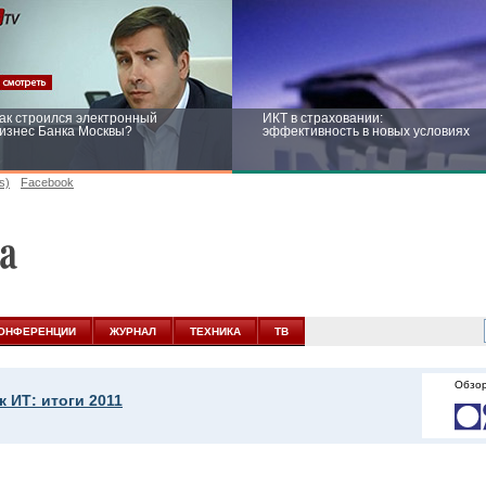
ак строился электронный
ИКТ в страховании:
изнес Банка Москвы?
эффективность в новых условиях
s)
Facebook
ейтинг CNewsInfrastructure 2015:
Информационная безопасность
риглашаем участвовать
бизнеса и госструктур: развитие в
новых условиях
ОНФЕРЕНЦИИ
ЖУРНАЛ
ТЕХНИКА
ТВ
Обзор
 ИТ: итоги 2011