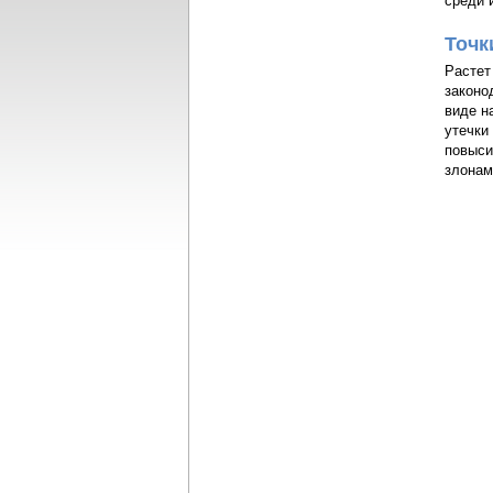
среди 
Точк
Растет
законо
виде н
утечки
повыси
злонам