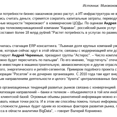
Источник: Минэконо
м потребности бизнес-заказчиков резко растут, а ИТ-инфраструктура не в
ись считать деньги, стремятся сократить капитальные затраты, переводя
ные мощности "переезжают" в коммерческие ЦОДы. По оценкам
Андрея
ора телекоммуникационной компании "Караван", российский рынок услуг 
составил более 18 млрд рублей."Растет потребность в услугах по разм
чилась стагнация ERP-консалтинга. "Львиная доля крупных компаний 
ов, которые сейчас идут в этой области, связаны с модернизацией или 
нтирует
Андрей Черемных
, президент группы "Астерос". – Число комп
ожно будет пересчитать по пальцам". По его мнению, "подстегнуть" оте
е инвестиции в машиностроительную, авиакосмическую и другие отрасли
ого, энергетического и ритейл-сегментов. Примером подобного проекта 
порации "Росатом" и ее дочерних организациях. С 2010 года там идет вн
ым направлениям деятельности и целого "букета" централизованных биз
з организационных тенденций развитых рынков связана с конвергенцией
атизации направлений – банки и телеком – объединяются в той или ино
 клиентской базой. Огромные объемы разнотипной информации можно и 
вать новые точки роста. И в этом им способны помочь только информац
 сложности данных будет одним из основных факторов развития рынка, 
сса в области аналитики BigData", – говорит Валерий Корниенко.