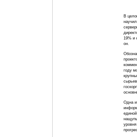
В цело
научил
сервер
директ
19% и 
он.
Обозна
проект
комме
году м
крупны
сырьев
госкор
основн
Одна и
информ
единой
нащупы
уровня
прогре