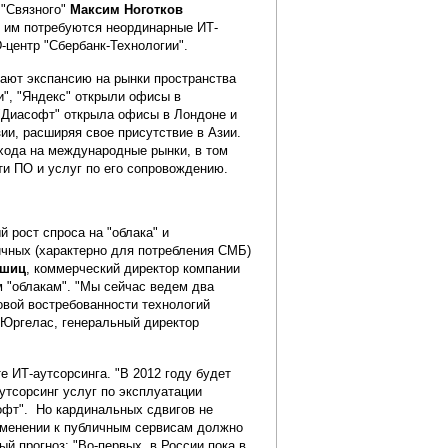
 "Связного"
Максим Ноготков
м им потребуются неординарные ИТ-
центр "Сбербанк-Технологии".
ают экспансию на рынки пространства
и", "Яндекс" открыли офисы в
 "Диасофт" открыла офисы в Лондоне и
ии, расширяя свое присутствие в Азии.
ыхода на международные рынки, в том
ти ПО и услуг по его сопровождению.
 рост спроса на "облака" и
ичных (характерно для потребления СМБ)
вшиц
, коммерческий директор компании
ым "облакам". "Мы сейчас ведем два
совой востребованности технологий
я Юргелас, генеральный директор
 ИТ-аутсорсинга. "В 2012 году будет
утсорсинг услуг по эксплуатации
офт". Но кардинальных сдвигов не
рименении к публичным сервисам должно
й прогноз: "Во-первых, в России пока в