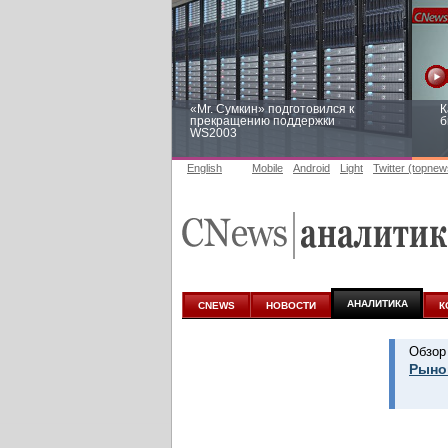
«Mr. Сумкин» подготовился к
К
прекращению поддержки
б
WS2003
English
Mobile
Android
Light
Twitter (topnew
Заоблачная оптимизация: как
Р
Faberlic изменил подход к
п
аналитике
АНАЛИТИКА
CNEWS
НОВОСТИ
К
Обзор
Рынок