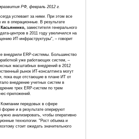
мразвития РФ, февраль 2012 г.
сегда успевает за ними. При этом все
 их в операционные. В результате
 Касьяненко,
заместителя генерального
дата-центров в 2011 году увеличился на
ещению ИТ-инфраструктуры", – говорит
уже внедрили ERP-системы. Большинство
доработкой уже работающих систем, –
лексных масштабных внедрений в 2012
чественный рынок ИТ-консалтинга могут
, пока еще отстающие в плане ИТ от
стало внедрение учетных систем в
едрение трех ERP-систем по трем
нес-приложений.
. Компании передовых в сфере
й форме и в результате оперируют
нужно анализировать, чтобы оперативно
ионные технологии. "Рост объема и
поэтому стоит ожидать значительного