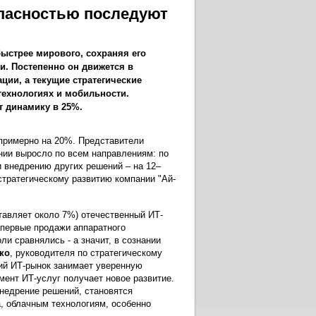
опасностью последуют
быстрее мирового, сохраняя его
. Постепенно он движется в
ии, а текущие стратегические
ехнологиях и мобильности.
т динамику в 25%.
 примерно на 20%. Представители
нии выросло по всем направлениям: по
 внедрению других решений – на 12–
 стратегическому развитию компании "Ай-
тавляет около 7%) отечественный ИТ-
впервые продажи аппаратного
и сравнялись - а значит, в сознании
ко
, руководителя по стратегическому
кий ИТ-рынок занимает уверенную
гмент ИТ-услуг получает новое развитие.
внедрение решений, становятся
, облачным технологиям, особенно