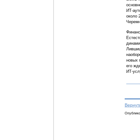
основн
ИТ-аут
около 
Черемн
Финанс
Естест
динами
Лившиц
наобор
новых 
его жд
ИТ-усл
Вернут
Опубликов