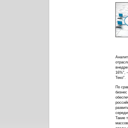
Аналит
отрасл
внедре
16%", 
Теко".
По сра
бизнес
обеспе
россий
развит
середи
Такие 
массов