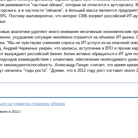
ом развиваются "частные облака", которые не относятся к аутсорсингу. 
сорсинга, и в частности "облаков", в большей массе являются предприя
20%. Поэтому маловероятно, что интерес СМБ взорвет российский ИТ-ау
ых.
овые аналитики уделяют много внимания негативным экономическим прог
венно, ухудшение ситуации неизбежно отразится на объемах ИТ-рынка. 
ка. "Мы не чувствуем снижения спроса на ИТ-услуги из-за опасений ново
. Андрей Черемных уверен, что кризисы, вступление в ВТО и прочие к
от вынуждают российский бизнес более активно обращаться к ИТ для п
подходов взаимодействия с клиентами, обеспечения необходимого уровн
ет неконкурентоспособность. Александр Генцис считает, что время кризи
уг начались "годы роста". "Думаю, что в 2012 году рост составит около 
ься на главную страницу обзора
ано в 2012 г.