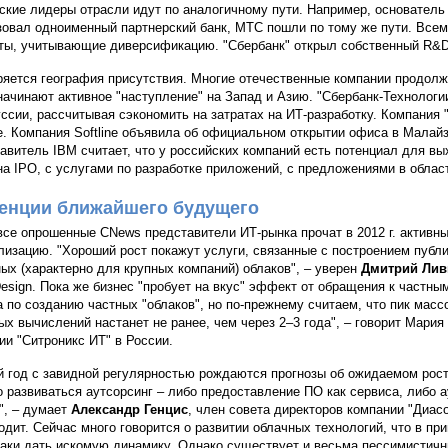
ские лидеры отрасли идут по аналогичному пути. Например, основатель
зовал одноименный партнерский банк, МТС пошли по тому же пути. Все
ты, учитывающие диверсификацию. "Сбербанк" открыл собственный R&D-
яется география присутствия. Многие отечественные компании продолж
начинают активное "наступление" на Запад и Азию. "Сбербанк-Технологи
ссии, рассчитывая сэкономить на затратах на ИТ-разработку. Компания
. Компания Softline объявила об официальном открытии офиса в Малайз
авитель IBM считает, что у российских компаний есть потенциал для в
на IPO, с услугами по разработке приложений, с предложениями в облас
енции ближайшего будущего
все опрошенные CNews представители ИТ-рынка прочат в 2012 г. активный
лизацию. "Хороший рост покажут услуги, связанные с построением публ
ных (характерно для крупных компаний) облаков", – уверен
Дмитрий Ли
lDesign. Пока же бизнес "пробует на вкус" эффект от обращения к частн
а по созданию частных "облаков", но по-прежнему считаем, что пик мас
ых вычислений настанет не ранее, чем через 2–3 года", – говорит Мари
ии "Ситроникс ИТ" в России.
 год с завидной регулярностью рождаются прогнозы об ожидаемом росте
о развиваться аутсорсинг – либо предоставление ПО как сервиса, либо а
", – думает
Александр Генцис
, член совета директоров компании "Диас
одит. Сейчас много говорится о развитии облачных технологий, что в п
таки дать искомую динамику. Однако существует и весьма пессимистичны