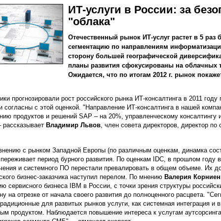
ИТ-услуги в России: за без
"облака"
Отечественный рынок ИТ-услуг растет в 5 раз 
сегментацию по направлениям информатизации
сторону большей географической диверсификац
планы развития сфокусированы на облачных т
Ожидается, что по итогам 2012 г. рынок покаже
ики прогнозировали рост российского рынка ИТ-консалтинга в 2011 году
и согласны с этой оценкой. "Направление ИТ-консалтинга в нашей компа
нию продуктов и решений SAP – на 20%, управленческому консалтингу и
– рассказывает
Владимир Львов
, член совета директоров, директор по
внению с рынком Западной Европы (по различным оценкам, динамка сос
 переживает период бурного развития. По оценкам IDC, в прошлом году 
чения и системного ПО перестали превалировать в общем объеме. Их дол
ского бизнес-заказчика наступил перелом. По мнению
Валерия Корниен
ию сервисного бизнеса IBM в России, с точки зрения структуры российс
ну на отрезке от начала своего развития до полноценного расцвета. "Се
традиционные для развитых рынков услуги, как системная интеграция и 
ым продуктом. Наблюдается повышение интереса к услугам аутсорсинга