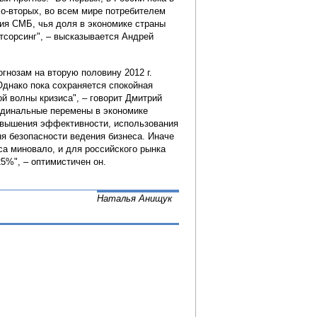
Во-вторых, во всем мире потребителем
тия СМБ, чья доля в экономике страны
тсорсинг", – высказывается Андрей
нозам на вторую половину 2012 г.
Однако пока сохраняется спокойная
й волны кризиса", – говорит Дмитрий
ардинальные перемены в экономике
овышения эффективности, использования
я безопасности ведения бизнеса. Иначе
са миновало, и для российского рынка
25%", – оптимистичен он.
Наталья Анищук