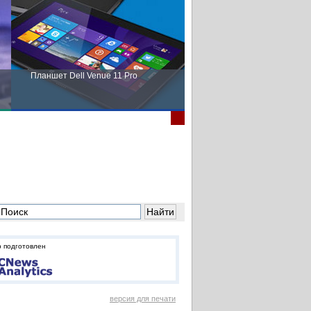
Планшет Dell Venue 11 Pro
Пора выбирать Fujitsu!
 подготовлен
версия для печати