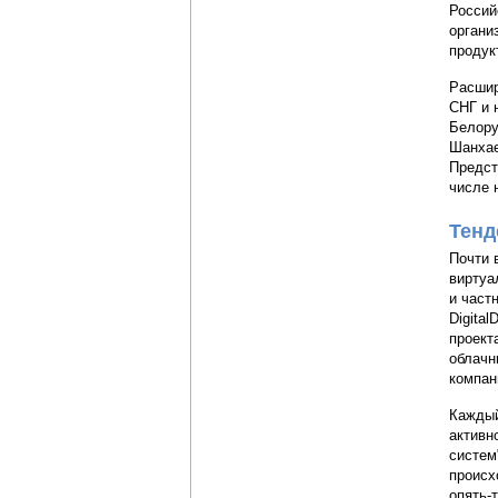
Россий
органи
продук
Расшир
СНГ и 
Белору
Шанхае
Предст
числе 
Тенд
Почти 
виртуа
и част
Digita
проект
облачн
компан
Каждый
активн
систем
происх
опять-