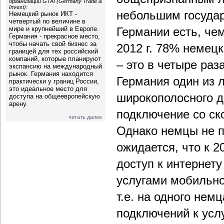
организации GTAI (Germany Trade &
Invest):
небольшим государ
Немецкий рынок ИКТ -
четвертый по величине в
мире и крупнейший в Европе.
Германии есть, че
Германия - прекрасное место,
чтобы начать свой бизнес за
2012 г. 78% немец
границей для тех российский
компаний, которые планируют
– это в четыре раз
экспансию на международный
рынок. Германия находится
Германия один из 
практически у границ России,
это идеальное место для
широкополосного д
доступа на общеевропейскую
арену.
подключение со ск
читать далее
Однако немцы не п
ожидается, что к 2
доступ к интернету
услугами мобильно
т.е. на одного нем
подключений к усл