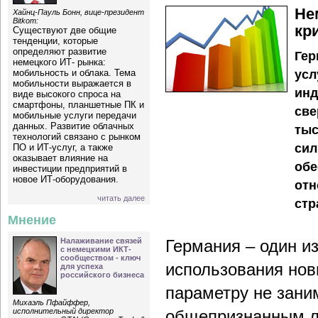
Не
Хайнц-Пауль Бонн, вице-президент
Bitkom:
кр
Существуют две общие
тенденции, которые
определяют развитие
Гер
немецкого ИТ- рынка:
мобильность и облака. Тема
усл
мобильности выражается в
инд
виде высокого спроса на
смартфоны, планшетные ПК и
све
мобильные услуги передачи
данных. Развитие облачных
тыс
технологий связано с рынком
сил
ПО и ИТ-услуг, а также
оказывает влияние на
обе
инвестиции предприятий в
новое ИТ-оборудования.
отн
читать далее
стр
Мнение
Налаживание связей
Германия – один и
с немецкими ИКТ-
сообществом - ключ
использования нов
для успеха
российского бизнеса
параметру не зани
Михаэль Пфайффер,
исполнительный директор
общепризнанным л