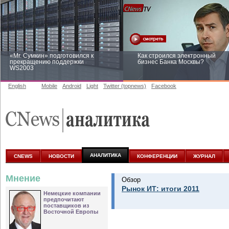
«Mr. Сумкин» подготовился к
Как строился электронный
прекращению поддержки
бизнес Банка Москвы?
WS2003
English
Mobile
Android
Light
Twitter (topnews)
Facebook
Заоблачная оптимизация: как
Рейтинг CNewsInfrastructure 20
Faberlic изменил подход к
приглашаем участвовать
аналитике
АНАЛИТИКА
CNEWS
НОВОСТИ
КОНФЕРЕНЦИИ
ЖУРНАЛ
Мнение
Обзор
Рынок ИТ: итоги 2011
Немецкие компании
предпочитают
поставщиков из
Восточной Европы