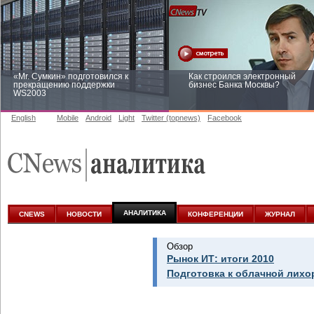
«Mr. Сумкин» подготовился к
Как строился электронный
прекращению поддержки
бизнес Банка Москвы?
WS2003
English
Mobile
Android
Light
Twitter (topnews)
Facebook
Заоблачная оптимизация: как
Рейтинг CNewsInfrastructure 20
Faberlic изменил подход к
приглашаем участвовать
аналитике
АНАЛИТИКА
CNEWS
НОВОСТИ
КОНФЕРЕНЦИИ
ЖУРНАЛ
Обзор
Рынок ИТ: итоги 2010
Подготовка к облачной лихо