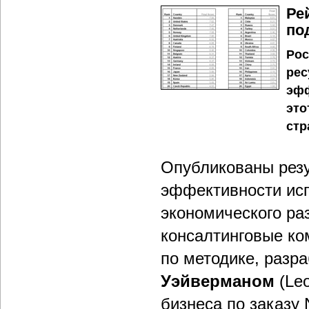
Ре
по
Рос
рес
эфф
это
стр
Опубликованы резу
эффективности ис
экономического раз
консалтинговые ко
по методике, раз
Уэйверманом
(Le
бизнеса по заказу 