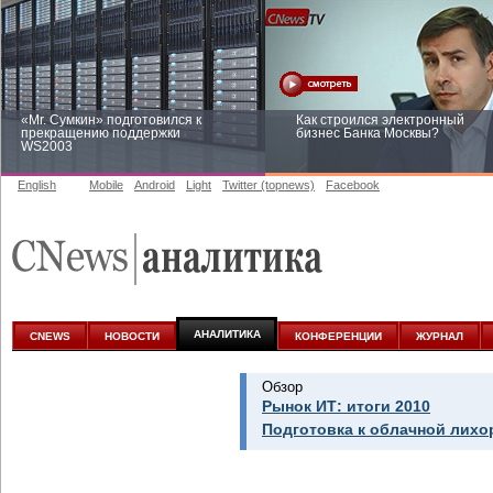
«Mr. Сумкин» подготовился к
Как строился электронный
прекращению поддержки
бизнес Банка Москвы?
WS2003
English
Mobile
Android
Light
Twitter (topnews)
Facebook
Заоблачная оптимизация: как
Рейтинг CNewsInfrastructure 20
Faberlic изменил подход к
приглашаем участвовать
аналитике
АНАЛИТИКА
CNEWS
НОВОСТИ
КОНФЕРЕНЦИИ
ЖУРНАЛ
Обзор
Рынок ИТ: итоги 2010
Подготовка к облачной лихо