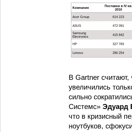
Поставки в IV кв
Компания
2010
Acer Group
614 223
ASUS
472 091
Samsung
415 842
Electronics
HP
327 783
Lenovo
280 254
В Gartner считают,
увеличились только
сильно сократились
Системс»
Эдуард 
что в кризисный п
ноутбуков, сфокус