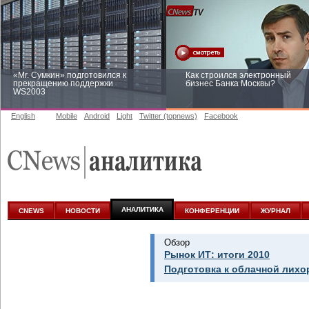
«Mr. Сумкин» подготовился к
Как строился электронный
прекращению поддержки
бизнес Банка Москвы?
WS2003
English
Mobile
Android
Light
Twitter (topnews)
Facebook
Заоблачная оптимизация: как
Рейтинг CNewsInfrastructure 20
Faberlic изменил подход к
приглашаем участвовать
аналитике
АНАЛИТИКА
CNEWS
НОВОСТИ
КОНФЕРЕНЦИИ
ЖУРНАЛ
Обзор
Рынок ИТ: итоги 2010
Подготовка к облачной лихо