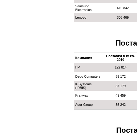
Samsung
415 842
Electronics
Lenovo
308 469
Поста
Поставки в IV кв.
Компания
2010
HP
122 814
Depo Computers
89 172
K-Systems
87 179
(IRBIS)
Kraftway
49 459
Acer Group
35 242
Поста