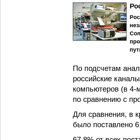
Ро
Рос
нез
Com
про
пут
По подсчетам анали
российские каналы
компьютеров (в 4-м
по сравнению с пр
Для сравнения, в к
было поставлено 6,
67,8% от всех пост