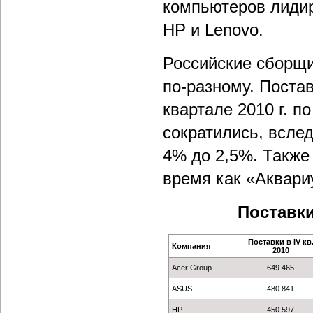
компьютеров лидир
HP и Lenovo.
Российские сборщик
по-разному. Постав
квартале 2010 г. п
сократились, вслед
4% до 2,5%. Также 
время как «Аквари
Поставки
Поставки в IV кв
Компания
2010
Acer Group
649 465
ASUS
480 841
HP
450 597