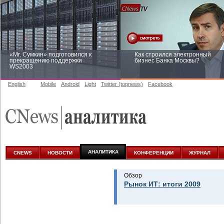
«Mr. Сумкин» подготовился к
Как строился электронный
прекращению поддержки
бизнес Банка Москвы?
WS2003
English
Mobile
Android
Light
Twitter (topnews)
Facebook
Заоблачная оптимизация: как
Рейтинг CNewsInfrastructure 20
Faberlic изменил подход к
приглашаем участвовать
аналитике
АНАЛИТИКА
CNEWS
НОВОСТИ
КОНФЕРЕНЦИИ
ЖУРНАЛ
Обзор
Рынок ИТ: итоги 2009