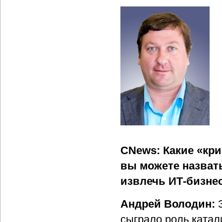
CNews: Какие «кр
вы можете назват
извлечь ИТ-бизнес
Андрей Володин:
З
сыграло роль катал