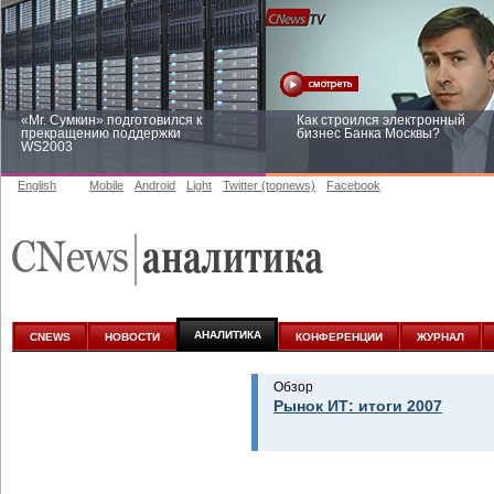
«Mr. Сумкин» подготовился к
Как строился электронный
прекращению поддержки
бизнес Банка Москвы?
WS2003
English
Mobile
Android
Light
Twitter (topnews)
Facebook
Заоблачная оптимизация: как
Рейтинг CNewsInfrastructure 20
Faberlic изменил подход к
приглашаем участвовать
аналитике
АНАЛИТИКА
CNEWS
НОВОСТИ
КОНФЕРЕНЦИИ
ЖУРНАЛ
Обзор
Рынок ИТ: итоги 2007