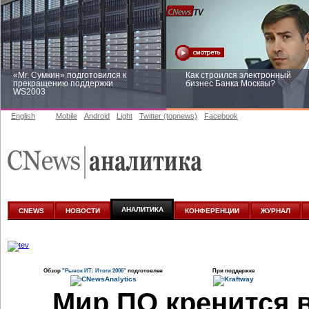
«Mr. Сумкин» подготовился к
Как строился электронный
прекращению поддержки
бизнес Банка Москвы?
WS2003
English
Mobile
Android
Light
Twitter (topnews)
Facebook
Заоблачная оптимизация: как
Рейтинг CNewsInfrastructure 20
Faberlic изменил подход к
приглашаем участвовать
аналитике
АНАЛИТИКА
CNEWS
НОВОСТИ
КОНФЕРЕНЦИИ
ЖУРНАЛ
Обзор
"Рынок ИТ: Итоги 2006"
подготовлен
При поддержке
Мир ПО кренится 