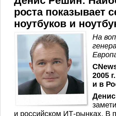
Денис Решин: Наи
роста показывает с
ноутбуков и ноутб
На во
генер
Европа
CNews
2005 г
и в Р
Денис
замет
и российском
ИТ-рынках.
В п