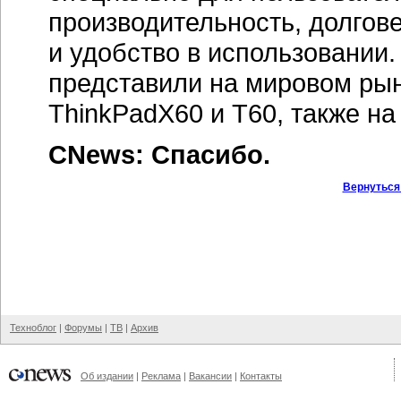
производительность, долго
и удобство в использовании.
представили на мировом ры
ThinkPadX60 и Т60, также на
CNews: Спасибо.
Вернуться
Техноблог
|
Форумы
|
ТВ
|
Архив
Об издании
|
Реклама
|
Вакансии
|
Контакты