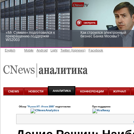
«Mr. Сумкин» подготовился к
Как строился электронный
прекращению поддержки
бизнес Банка Москвы?
WS2003
English
Mobile
Android
Light
Twitter (topnews)
Facebook
Заоблачная оптимизация: как
Рейтинг CNewsInfrastructure 20
Faberlic изменил подход к
приглашаем участвовать
аналитике
АНАЛИТИКА
CNEWS
НОВОСТИ
КОНФЕРЕНЦИИ
ЖУРНАЛ
Обзор
"Рынок ИТ: Итоги 2005"
подготовлен
При поддержке