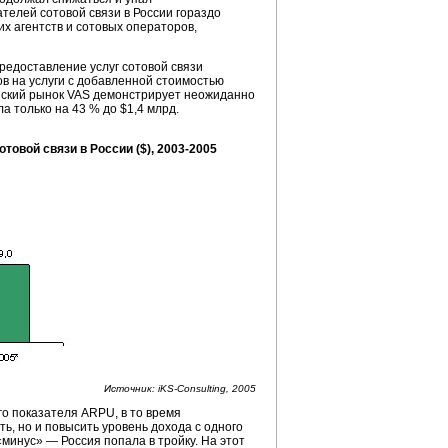
ателей сотовой связи в России гораздо
их агентств и сотовых операторов,
редоставление услуг сотовой связи
в на услуги с добавленной стоимостью
ийский рынок VAS демонстрирует неожиданно
а только на 43 % до $1,4 млрд.
товой связи в России ($),
2003-2005
Источник:
iKS-Consulting,
2005
о показателя ARPU, в то время
ь, но и повысить уровень дохода с одного
минус» — Россия попала в тройку. На этот