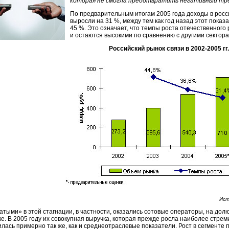
которая не смогла предотвратить негативный тр
По предварительным итогам 2005 года доходы в рос
выросли на 31 %, между тем как год назад этот показ
45 %. Это означает, что темпы роста отечественного
и остаются высокими по сравнению с другими сектора
Российский рынок связи в
2002-2005 гг.
Ист
атыми» в этой стагнации, в частности, оказались сотовые операторы, на дол
е. В 2005 году их совокупная выручка, которая прежде росла наиболее стрем
лась примерно так же, как и среднеотраслевые показатели. Рост в сегменте 