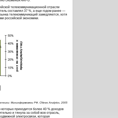
енд снижения ARPU.
сийской телекоммуникационной отрасли
атель составлял 37 %, а еще годом ранее —
 рынка телекоммуникаций замедляются, хотя
ми российской экономики.
очники: Мининформсвязи РФ, CNews Analytics, 2005
ю которых приходится более 40 % доходов
ительно и тянула за собой всю отрасль,
подвижной электросвязи, которая