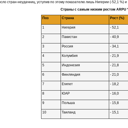
число
стран-неудачниц,
уступив по этому показателю лишь Нигерии
(-52,1 %)
и 
Страны с самым низким ростом ARPU 
Поз
Страна
Рост (%)
1
Нигерия
- 52,1
2
Пакистан
- 40,9
3
Россия
- 34,1
4
Колумбия
- 21,9
5
Индонезия
- 21,8
6
Финляндия
- 21,0
7
Египет
- 18,2
8
ЮАР
- 16,0
9
Польша
- 15,8
10
Таиланд
- 15,1