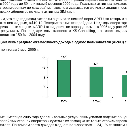
 в 2004 году до $9 по итогам 9 месяцев 2005 года. Реальных активных пользов
оторым оценкам до двух раз) меньше, чем указывается в отчетах аналитическ
ающих абонентов по числу активных
SIM-карт.
им, что еще год назад эксперты оценивали нижний порог ARPU, за которым п
ится невыгодным, в
$10-12.
Теперь эта отметка пройдена. Надежды операторо
 призванные защитить ARPU от падения, не оправдались — в 2005 году росс
 результаты. По предварительным оценкам
iKS-Consulting,
его емкость выросл
нению со 150 % в 2004 году.
Динамика среднего ежемесячного дохода с одного пользователя (ARPU) со
 итогам 9 мес. 2005 г.
вые 9 месяцев 2005 года дополнительные услуги лишь усилили падение общег
вропейских странах операторы сумели с их помощью не только стабилизироват
ателя. По темпам роста доходов в одного пользователя — 34,1 % со знаком «