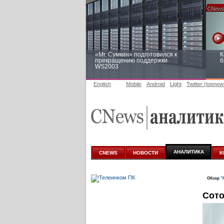
«Mr. Сумкин» подготовился к
К
прекращению поддержки
б
WS2003
English
Mobile
Android
Light
Twitter (topnew
Заоблачная оптимизация: как
Р
Faberlic изменил подход к
п
аналитике
АНАЛИТИКА
CNEWS
НОВОСТИ
К
Обзор
"
Сото