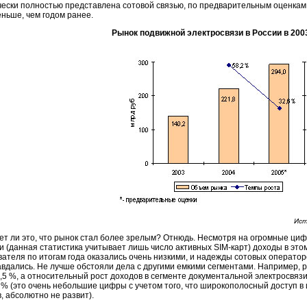
чески полностью представлена сотовой связью, по предварительным оценкам с
еньше, чем годом ранее.
Рынок подвижной электросвязи в России в
2003
Ист
ет ли это, что рынок стал более зрелым? Отнюдь. Несмотря на огромные циф
ии (данная статистика учитывает лишь число активных
SIM-карт)
доходы в этом
вателя по итогам года оказались очень низкими, и надежды сотовых оператор
авдались. Не лучше обстояли дела с другими емкими сегментами. Например, р
,5 %, а относительный рост доходов в сегменте документальной электросвязи
 % (это очень небольшие цифры с учетом того, что широкополосный доступ в
, абсолютно не развит).