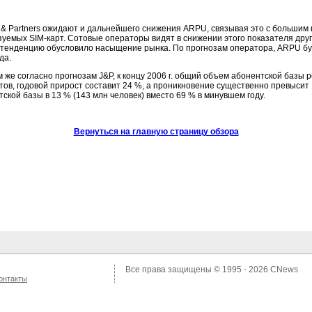
n & Partners ожидают и дальнейшего снижения ARPU, связывая это с большим
зуемых
SIM-карт.
Сотовые операторы видят в снижении этого показателя другу
у тенденцию обусловило насыщение рынка. По прогнозам оператора, ARPU бу
да.
 же согласно прогнозам J&P, к концу 2006 г. общий объем абонентской базы 
тов, годовой прирост составит 24 %, а проникновение существенно превысит
ской базы в 13 % (143 млн человек) вместо 69 % в минувшем году.
Вернуться на главную страницу обзора
Все права защищены © 1995 - 2026
CNews
онтакты