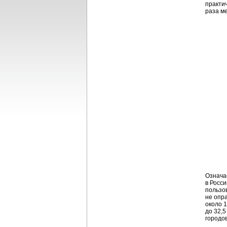
практи
раза м
Означа
в Росс
пользо
не опр
около 1
до 32,5
городов