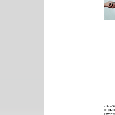
«Винов
на рынк
увеличи