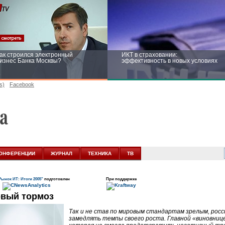
ак строился электронный
ИКТ в страховании:
изнес Банка Москвы?
эффективность в новых условиях
s)
Facebook
ейтинг CNewsInfrastructure 2015:
Информационная безопасность
риглашаем участвовать
бизнеса и госструктур: развитие в
новых условиях
ОНФЕРЕНЦИИ
ЖУРНАЛ
ТЕХНИКА
ТВ
Рынок ИТ: Итоги 2005"
подготовлен
При поддержке
вый тормоз
Так и не став по мировым стандартам зрелым, росс
замедлять темпы своего роста. Главной «виновнице