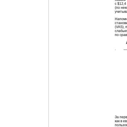
с $12,4
(по нек
учитыв
Напомн
станов
(VAS),
слабые
по срав
· — по
За пер
как в е
пользов