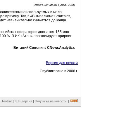
Источник: Merrill Lynch, 2005
 количеством неиспользуемых и мало
ю причину. Так, в «Вымпелкоме» считают,
дет незначительно снижаться до конца
российских операторов достигнет 155 млн
 100 %. В ИК «Атон» прогнозируют прирост
Виталий Солонин / CNewsAnalytics
Версия для печати
Опубликовано в 2006 г.
Toolbar
|
КПК-версия
|
Подписка на новости
|