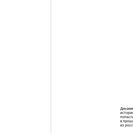
Динами
истори
попаст
в прошл
из росс