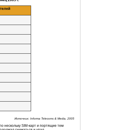
нец 2005 г.
ателей
Источник: Informa Telecoms & Media, 2005
по нескольку
SIM-карт
и портящие тем
родолжал снижаться и упал