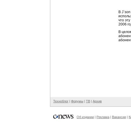
В J`so
исполь
что эт
2006 го
В целом
абонен
абонент
Техноблог
|
Форумы
|
ТВ
|
Архив
Об издании
|
Реклама
|
Вакансии
|
К