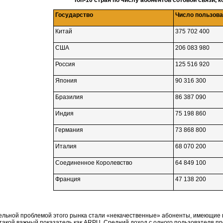
Топ-10 стран
по числу абонентов сотовой связи, ко
Государство
Число пользов
Китай
375 702 400
США
206 083 980
Россия
125 516 920
Япония
90 316 300
Бразилия
86 387 090
Индия
75 198 860
Германия
73 868 800
Италия
68 070 200
Соединенное Королевство
64 849 100
Франция
47 138 200
ельной проблемой этого рынка стали «некачественные» абоненты, имеющие 
такой важный показатель как ARPU. Средний доход с одного пользователя п