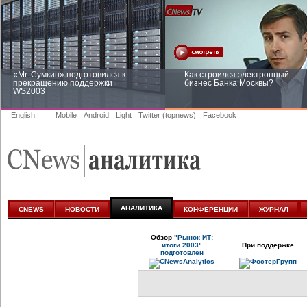
«Mr. Сумкин» подготовился к
Как строился электронный
прекращению поддержки
бизнес Банка Москвы?
WS2003
English
Mobile
Android
Light
Twitter (topnews)
Facebook
Заоблачная оптимизация: как
Рейтинг CNewsInfrastructure 20
Faberlic изменил подход к
приглашаем участвовать
аналитике
АНАЛИТИКА
CNEWS
НОВОСТИ
КОНФЕРЕНЦИИ
ЖУРНАЛ
Обзор
"Рынок ИТ:
итоги 2003"
При поддержке
подготовлен