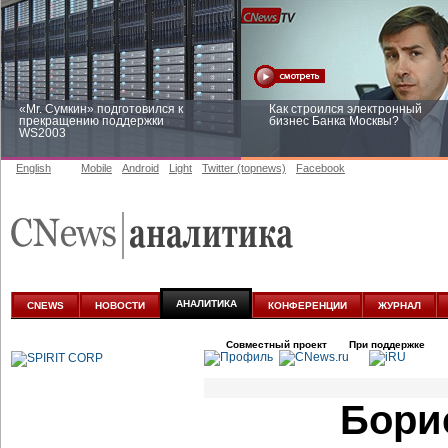
«Mr. Сумкин» подготовился к
Как строился электронный
прекращению поддержки
бизнес Банка Москвы?
WS2003
English
Mobile
Android
Light
Twitter (topnews)
Facebook
Заоблачная оптимизация: как
Рейтинг CNewsInfrastructure 20
Faberlic изменил подход к
приглашаем участвовать
аналитике
АНАЛИТИКА
CNEWS
НОВОСТИ
КОНФЕРЕНЦИИ
ЖУРНАЛ
Совместный проект
При поддержке
Бори