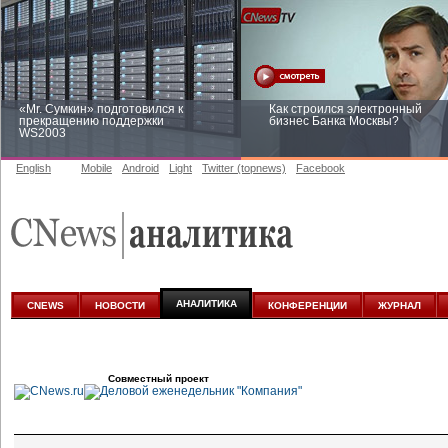
«Mr. Сумкин» подготовился к
Как строился электронный
прекращению поддержки
бизнес Банка Москвы?
WS2003
English
Mobile
Android
Light
Twitter (topnews)
Facebook
Заоблачная оптимизация: как
Рейтинг CNewsInfrastructure 20
Faberlic изменил подход к
приглашаем участвовать
аналитике
АНАЛИТИКА
CNEWS
НОВОСТИ
КОНФЕРЕНЦИИ
ЖУРНАЛ
Совместный проект