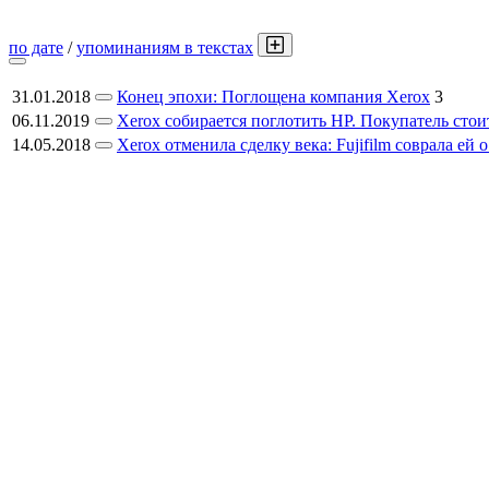
по дате
/
упоминаниям в текстах
31.01.2018
Конец эпохи: Поглощена компания Xerox
3
06.11.2019
Xerox собирается поглотить HP. Покупатель стои
14.05.2018
Xerox отменила сделку века: Fujifilm соврала ей