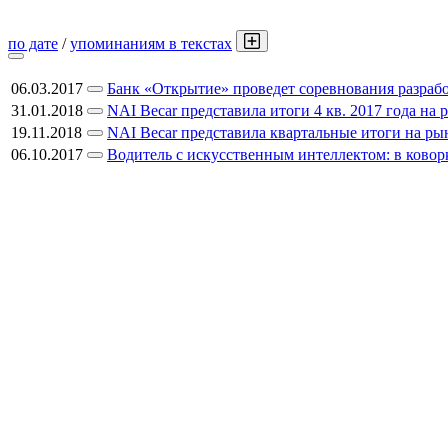
по дате
/
упоминаниям в текстах
06.03.2017
Банк «Открытие» проведет соревнования разрабо
31.01.2018
NAI Becar представила итоги 4 кв. 2017 года н
19.11.2018
NAI Becar представила квартальные итоги на р
06.10.2017
Водитель с искусственным интеллектом: в ково