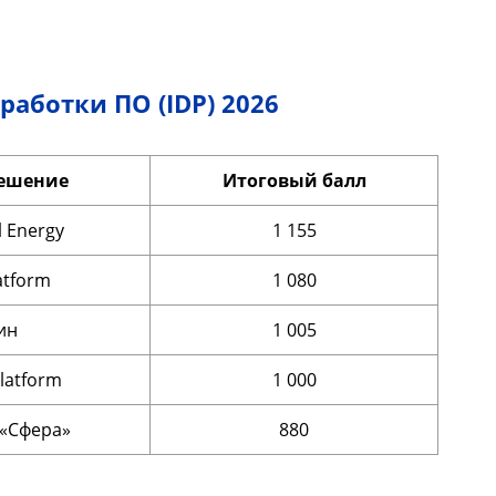
аботки ПО (IDP) 2026
ешение
Итоговый балл
l Energy
1 155
atform
1 080
ин
1 005
Platform
1 000
«Сфера»
880