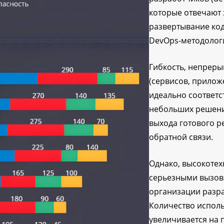
которые отвечают 
развертывание кода
DevOps-методолог
Гибкость, непреры
(сервисов, прилож
идеально соответс
небольших решений
выхода готового р
обратной связи.
Однако, высокоте
серьезными вызова
организации разр
Количество исполь
увеличивается на 