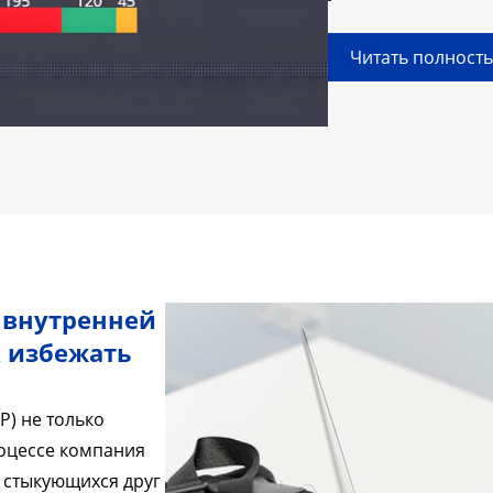
Читать полност
 внутренней
х избежать
P) не только
роцессе компания
 стыкующихся друг