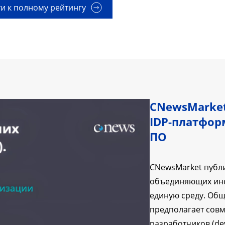
и к полному рейтингу
CNewsMarket
IDP-платфор
ПО
CNewsMarket публи
объединяющих инс
единую среду. Об
предполагает совм
разработчиков (de