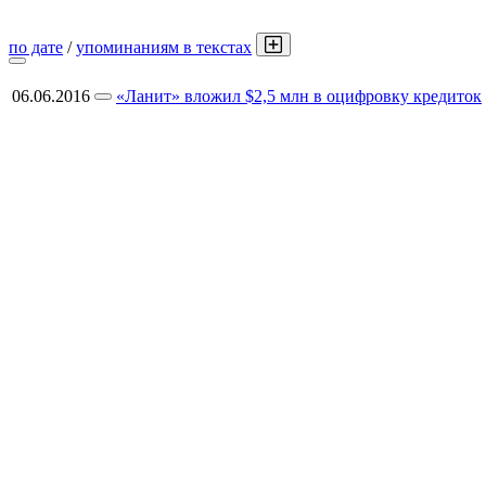
по дате
/
упоминаниям в текстах
06.06.2016
«Ланит» вложил $2,5 млн в оцифровку кредиток