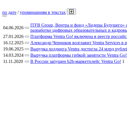
по дате
/
упоминаниям в текстах
ITFB Group, Вентра и фонд «Лидеры Будущего» 
04.06.2026
разработке цифровых образовательных и кадров
27.01.2026
Платформа Ventra Go! включена в реестр россий
16.12.2025
Александр Черников возглавит Ventra Services в
19.06.2025
Выручка холдинга Ventra достигла 24 млрд рубле
14.03.2024
Выручка платформы гибкой занятости Ventra Go! 
11.11.2020
В России запущен b2b-маркетплейс Ventra Go!
1