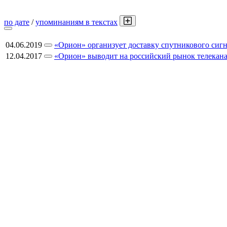
по дате
/
упоминаниям в текстах
04.06.2019
«Орион» организует доставку спутникового сиг
12.04.2017
«Орион» выводит на российский рынок телеканалы