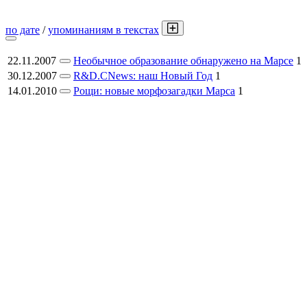
по дате
/
упоминаниям в текстах
22.11.2007
Необычное образование обнаружено на Марсе
1
30.12.2007
R&D.CNews: наш Новый Год
1
14.01.2010
Рощи: новые морфозагадки Марса
1