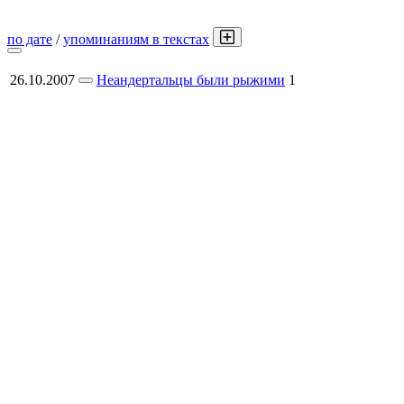
по дате
/
упоминаниям в текстах
26.10.2007
Неандертальцы были рыжими
1