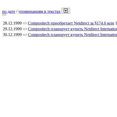
по дате
/
упоминаниям в текстах
28.12.1999
Compositech приобретает Netdirect за $174.6 млн
29.12.1999
Compositech планирует купить Netdirect Internatio
30.12.1999
Compositech планирует купить Netdirect Internatio