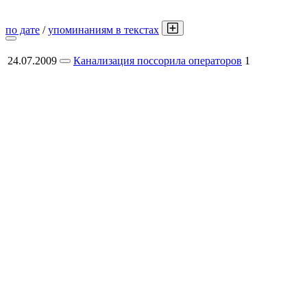
по дате
/
упоминаниям в текстах
24.07.2009
Канализация поссорила операторов
1