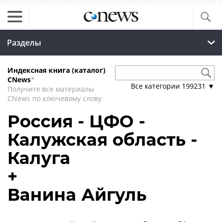
Разделы
Индексная книга (каталог)
CNews
*
Все категории
199231
▼
Получите все материалы
CNews по ключевому слову
Россия - ЦФО -
Калужская область -
Калуга
+
Ванина Айгуль