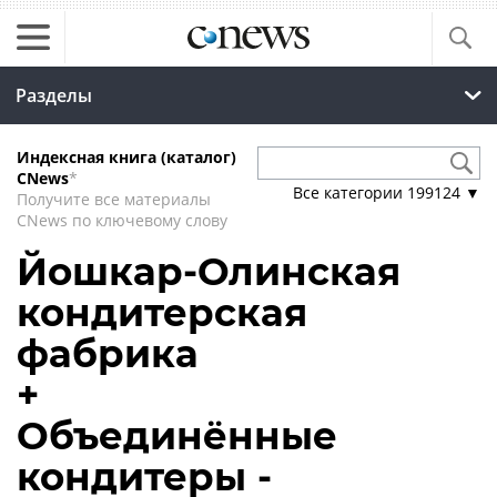
Разделы
Индексная книга (каталог)
CNews
*
Все категории
199124
▼
Получите все материалы
CNews по ключевому слову
Йошкар-Олинская
кондитерская
фабрика
+
Объединённые
кондитеры -