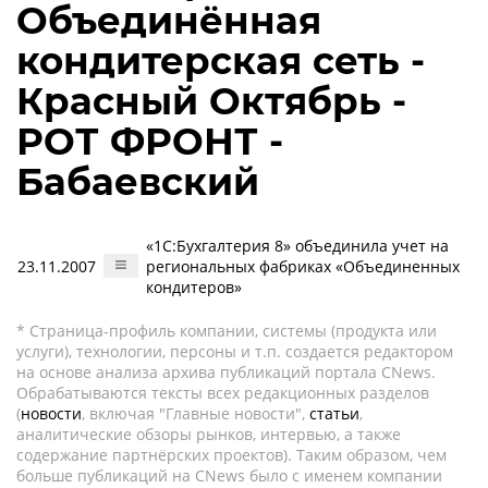
Объединённая
кондитерская сеть -
Красный Октябрь -
РОТ ФРОНТ -
Бабаевский
«1С:Бухгалтерия 8» объединила учет на
23.11.2007
региональных фабриках «Объединенных
кондитеров»
* Страница-профиль компании, системы (продукта или
услуги), технологии, персоны и т.п. создается редактором
на основе анализа архива публикаций портала CNews.
Обрабатываются тексты всех редакционных разделов
(
новости
, включая "Главные новости",
статьи
,
аналитические обзоры рынков, интервью, а также
содержание партнёрских проектов). Таким образом, чем
больше публикаций на CNews было с именем компании