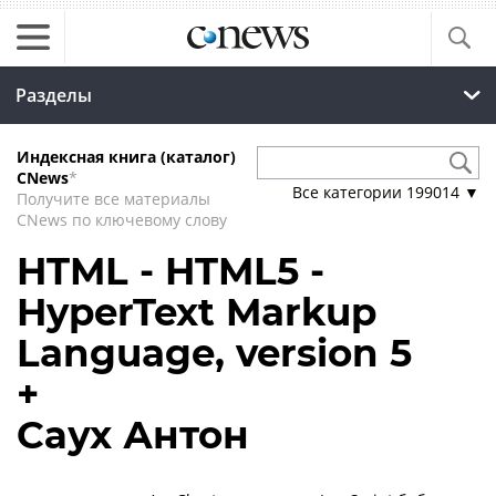
Разделы
Индексная книга (каталог)
CNews
*
Все категории
199014
▼
Получите все материалы
CNews по ключевому слову
HTML - HTML5 -
HyperText Markup
Language, version 5
+
Саух Антон