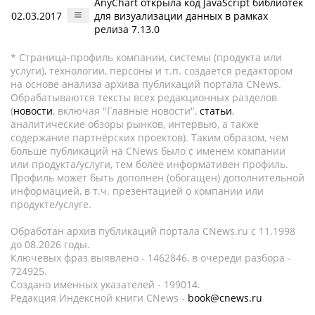
AnyChart открыла код JavaScript библиотек
02.03.2017
для визуализации данных в рамках
релиза 7.13.0
* Страница-профиль компании, системы (продукта или
услуги), технологии, персоны и т.п. создается редактором
на основе анализа архива публикаций портала CNews.
Обрабатываются тексты всех редакционных разделов
(
новости
, включая "Главные новости",
статьи
,
аналитические обзоры рынков, интервью, а также
содержание партнёрских проектов). Таким образом, чем
больше публикаций на CNews было с именем компании
или продукта/услуги, тем более информативен профиль.
Профиль может быть дополнен (обогащен) дополнительной
информацией, в т.ч. презентацией о компании или
продукте/услуге.
Обработан архив публикаций портала CNews.ru c 11.1998
до 08.2026 годы.
Ключевых фраз выявлено - 1462846, в очереди разбора -
724925.
Создано именных указателей - 199014.
Редакция Индексной книги CNews -
book@cnews.ru