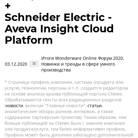
+
Schneider Electric -
Aveva Insight Cloud
Platform
Итоги Wonderware Online Форум 2020.
03.12.2020
Новинки и тренды в сфере умного
производства
* Страница-профиль компании, системы (продукта или
услуги), технологии, персоны и т.п. создается редактором
на основе анализа архива публикаций портала CNews.
Обрабатываются тексты всех редакционных разделов
(
новости
, включая "Главные новости",
статьи
,
аналитические обзоры рынков, интервью, а также
содержание партнёрских проектов). Таким образом, чем
больше публикаций на CNews было с именем компании
или продукта/услуги, тем более информативен профиль.
Профиль может быть дополнен (обогащен) дополнительной