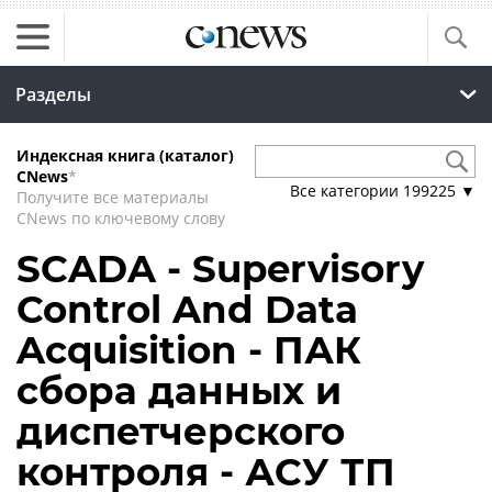
Разделы
Индексная книга (каталог)
CNews
*
Все категории
199225
▼
Получите все материалы
CNews по ключевому слову
SCADA - Supervisory
Control And Data
Acquisition - ПАК
сбора данных и
диспетчерского
контроля - АСУ ТП