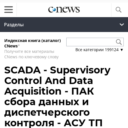
Разделы
Индексная книга (каталог)
CNews
*
Все категории
199124
▼
Получите все материалы
CNews по ключевому слову
SCADA - Supervisory
Control And Data
Acquisition - ПАК
сбора данных и
диспетчерского
контроля - АСУ ТП