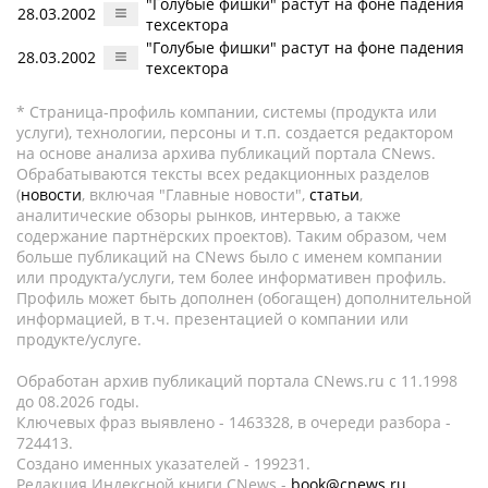
"Голубые фишки" растут на фоне падения
28.03.2002
техсектора
"Голубые фишки" растут на фоне падения
28.03.2002
техсектора
* Страница-профиль компании, системы (продукта или
услуги), технологии, персоны и т.п. создается редактором
на основе анализа архива публикаций портала CNews.
Обрабатываются тексты всех редакционных разделов
(
новости
, включая "Главные новости",
статьи
,
аналитические обзоры рынков, интервью, а также
содержание партнёрских проектов). Таким образом, чем
больше публикаций на CNews было с именем компании
или продукта/услуги, тем более информативен профиль.
Профиль может быть дополнен (обогащен) дополнительной
информацией, в т.ч. презентацией о компании или
продукте/услуге.
Обработан архив публикаций портала CNews.ru c 11.1998
до 08.2026 годы.
Ключевых фраз выявлено - 1463328, в очереди разбора -
724413.
Создано именных указателей - 199231.
Редакция Индексной книги CNews -
book@cnews.ru