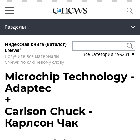
Разделы
Индексная книга (каталог)
CNews
*
Все категории
199231
▼
Получите все материалы
CNews по ключевому слову
Microchip Technology -
Adaptec
+
Carlson Chuck -
Карлсон Чак