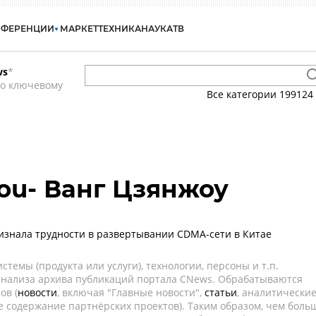
НФЕРЕНЦИИ
МАРКЕТ
ТЕХНИКА
НАУКА
ТВ
ws
*
по ключевому
Все категории
199124
ou- Ванг Цзянжоу
изнала трудности в развертывании CDMA-сети в Китае
темы (продукта или услуги), технологии, персоны и т.п.
 анализа архива публикаций портала CNews. Обрабатываются
ов (
новости
, включая "Главные новости",
статьи
, аналитически
е содержание партнёрских проектов). Таким образом, чем боль