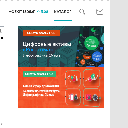
MOEXIT
1806,61
3,08
КАТАЛОГ
CNEWS ANALYTICS
▼
Цифровые активы
«Росатома».
Инфографика CNews
CNEWS ANALYTICS
Топ-10 сфер применения
квантовых компьютеров.
Инфографика CNews
е
ше