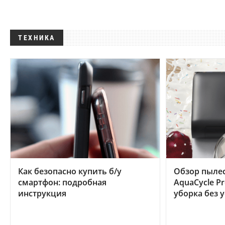
ТЕХНИКА
Как безопасно купить б/у
Обзор пылес
смартфон: подробная
AquaCycle Pr
инструкция
уборка без 