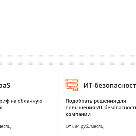
aaS
ИТ-безопаснос
риф на облачную
Подобрать решения для
х
повышения ИТ-безопасност
компании
месяц
От 684 руб./месяц