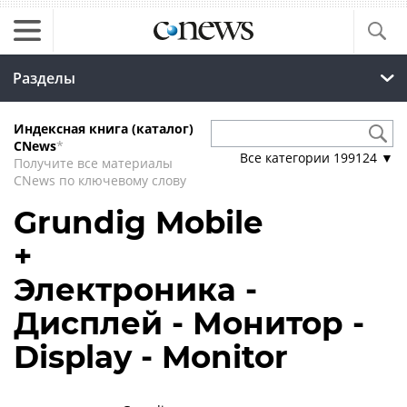
Разделы
Индексная книга (каталог)
CNews
*
Все категории
199124
▼
Получите все материалы
CNews по ключевому слову
Grundig Mobile
+
Электроника -
Дисплей - Монитор -
Display - Monitor