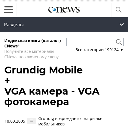
Разделы
Индексная книга (каталог)
CNews
*
Все категории
199124
▼
Получите все материалы
CNews по ключевому слову
Grundig Mobile
+
VGA камера - VGA
фотокамера
Grundig возрождается на рынке
18.03.2005
мобильников