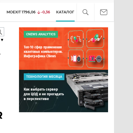
MOEXIT
1796,06
-0,36
КАТАЛОГ
CNEWS ANALYTICS
▼
Топ-10 сфер применения
y
квантовых компьютеров.
Инфографика CNews
ТЕХНОЛОГИЯ МЕСЯЦА
Как выбрать сервер
для ЦОД и не прогадать
в перспективе
R