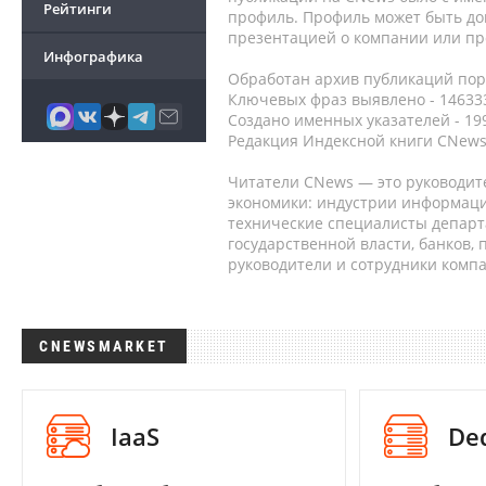
Рейтинги
профиль. Профиль может быть до
презентацией о компании или про
Инфографика
Обработан архив публикаций порт
Ключевых фраз выявлено - 146333
Создано именных указателей - 19
Редакция Индексной книги CNews
Читатели CNews — это руководит
экономики: индустрии информаци
технические специалисты депар
государственной власти, банков,
руководители и сотрудники комп
CNEWSMARKET
IaaS
De