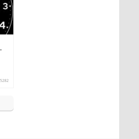
—
5282