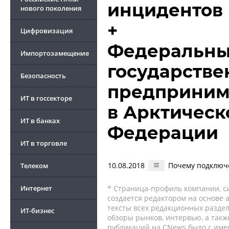
инцидентов
нового поколения
+
Цифровизация
Федеральный
Импортозамещение
государств
Безопасность
предприним
ИТ в госсекторе
в Арктическ
ИТ в банках
Федерации
ИТ в торговле
10.08.2018
Почему подключ
Телеком
Интернет
* Страница-профиль компании, сис
создается редактором на основе
тексты всех редакционных раздел
ИТ-бизнес
обзоры рынков, интервью, а такж
публикаций на CNews было с име