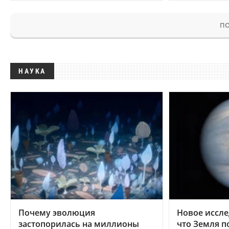
ПО
НАУКА
Почему эволюция
Новое иссле
застопорилась на миллионы
что Земля п