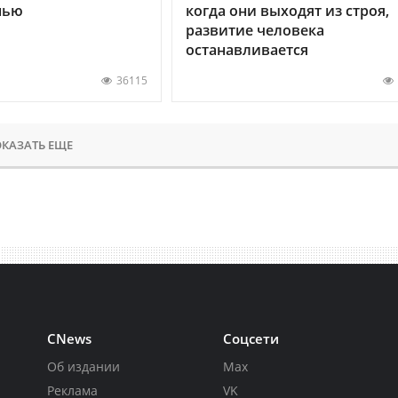
нью
когда они выходят из строя,
развитие человека
останавливается
36115
КАЗАТЬ ЕЩЕ
CNews
Соцсети
Об издании
Max
Реклама
VK