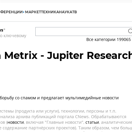
НФЕРЕНЦИИ
МАРКЕТ
ТЕХНИКА
НАУКА
ТВ
ws
*
по ключевому
Все категории
199065
 Metrix - Jupiter Researc
борьбу со спамом и предлагает мультимедийные новости
темы (продукта или услуги), технологии, персоны и т.п.
 анализа архива публикаций портала CNews. Обрабатываются
ов (
новости
, включая "Главные новости",
статьи
, аналитически
е содержание партнёрских проектов). Таким образом, чем боль