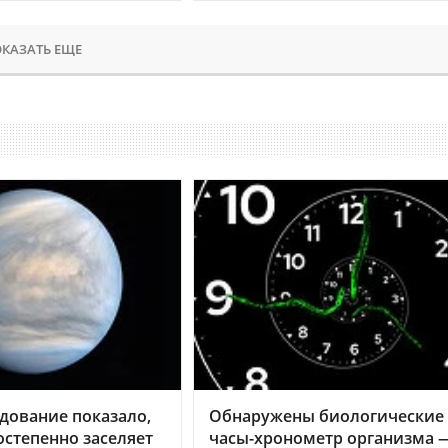
КАЗАТЬ ЕЩЕ
дование показало,
Обнаружены биологические
остепенно заселяет
часы-хронометр организма 