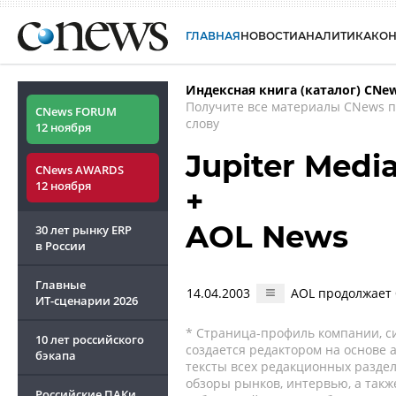
ГЛАВНАЯ
НОВОСТИ
АНАЛИТИКА
КО
Индексная книга (каталог) CNe
Получите все материалы CNews 
CNews FORUM
слову
12 ноября
Jupiter Media
CNews AWARDS
12 ноября
+
AOL News
30 лет рынку ERP
в России
Главные
14.04.2003
AOL продолжает 
ИТ-сценарии
2026
* Страница-профиль компании, сис
10 лет российского
создается редактором на основе
бэкапа
тексты всех редакционных раздел
обзоры рынков, интервью, а такж
Российские ПАКи