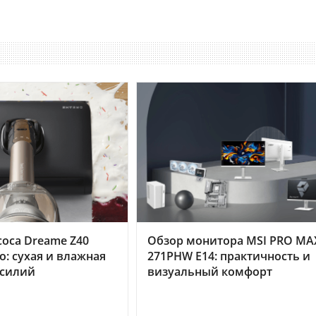
оса Dreame Z40
Обзор монитора MSI PRO MA
o: сухая и влажная
271PHW E14: практичность и
усилий
визуальный комфорт