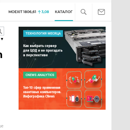
MOEXIT
1806,61
3,08
КАТАЛОГ
ТЕХНОЛОГИЯ МЕСЯЦА
▼
Как выбрать сервер
для ЦОД и не прогадать
h
в перспективе
CNEWS ANALYTICS
Топ-10 сфер применения
квантовых компьютеров.
Инфографика CNews
е
ше