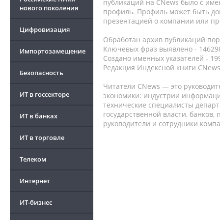
публикаций на CNews было с име
нового поколения
профиль. Профиль может быть до
презентацией о компании или про
Цифровизация
Обработан архив публикаций порт
Ключевых фраз выявлено - 146298
Импортозамещение
Создано именных указателей - 19
Редакция Индексной книги CNews
Безопасность
Читатели CNews — это руководит
ИТ в госсекторе
экономики: индустрии информаци
технические специалисты депар
государственной власти, банков,
ИТ в банках
руководители и сотрудники комп
ИТ в торговле
Телеком
Интернет
ИТ-бизнес