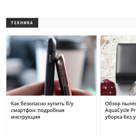
ТЕХНИКА
Как безопасно купить б/у
Обзор пылес
смартфон: подробная
AquaCycle Pr
инструкция
уборка без 