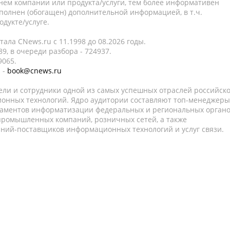
нем компании или продукта/услуги, тем более информативен
полнен (обогащен) дополнительной информацией, в т.ч.
дукте/услуге.
ала CNews.ru c 11.1998 до 08.2026 годы.
9, в очереди разбора - 724937.
9065.
 -
book@cnews.ru
ели и сотрудники одной из самых успешных отраслей российск
онных технологий. Ядро аудитории составляют топ-менеджеры
таментов информатизации федеральных и региональных орган
 промышленных компаний, розничных сетей, а также
аний-поставщиков информационных технологий и услуг связи.