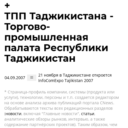
+
ТПП Таджикистана -
Торгово-
промышленная
палата Республики
Таджикистан
21 ноября в Таджикистане откроется
04.09.2007
InfoComExpo Tajikistan 2007
* Страница-профиль компании, системы (продукта или
услуги), технологии, персоны и т.п. создается редактором
на основе анализа архива публикаций портала CNews.
Обрабатываются тексты всех редакционных разделов
(
новости
, включая "Главные новости",
статьи
,
аналитические обзоры рынков, интервью, а также
содержание партнёрских проектов). Таким образом, чем