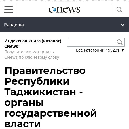
Разделы
Индексная книга (каталог)
CNews
*
Все категории
199231
▼
Получите все материалы
CNews по ключевому слову
Правительство
Республики
Таджикистан -
органы
государственной
власти