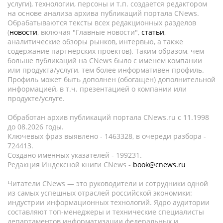
услуги), технологии, персоны и т.п. создается редактором
на основе анализа архива публикаций портала CNews.
Обрабатываются тексты всех редакционных разделов
(
новости
, включая "Главные новости",
статьи
,
аналитические обзоры рынков, интервью, а также
содержание партнёрских проектов). Таким образом, чем
больше публикаций на CNews было с именем компании
или продукта/услуги, тем более информативен профиль.
Профиль может быть дополнен (обогащен) дополнительной
информацией, в т.ч. презентацией о компании или
продукте/услуге.
Обработан архив публикаций портала CNews.ru c 11.1998
до 08.2026 годы.
Ключевых фраз выявлено - 1463328, в очереди разбора -
724413.
Создано именных указателей - 199231.
Редакция Индексной книги CNews -
book@cnews.ru
Читатели CNews — это руководители и сотрудники одной
из самых успешных отраслей российской экономики:
индустрии информационных технологий. Ядро аудитории
составляют топ-менеджеры и технические специалисты
департаментов информатизации федеральных и