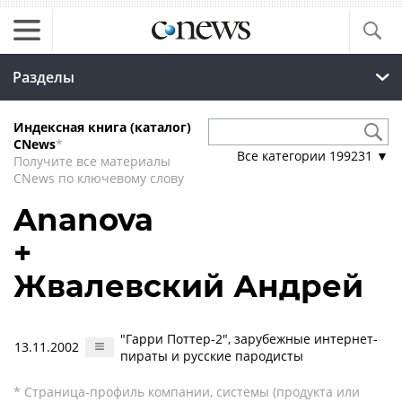
Разделы
Индексная книга (каталог)
CNews
*
Все категории
199231
▼
Получите все материалы
CNews по ключевому слову
Ananova
+
Жвалевский Андрей
"Гарри Поттер-2", зарубежные интернет-
13.11.2002
пираты и русские пародисты
* Страница-профиль компании, системы (продукта или