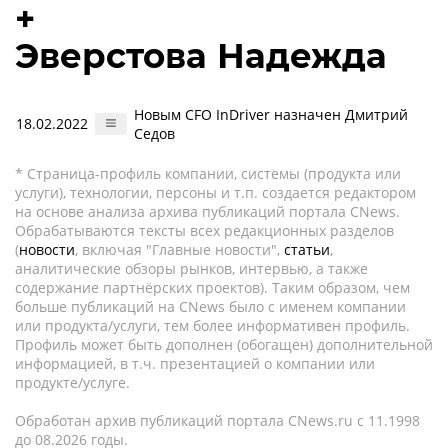
+
Эверстова Надежда
Новым CFO InDriver назначен Дмитрий
18.02.2022
Седов
* Страница-профиль компании, системы (продукта или
услуги), технологии, персоны и т.п. создается редактором
на основе анализа архива публикаций портала CNews.
Обрабатываются тексты всех редакционных разделов
(
новости
, включая "Главные новости",
статьи
,
аналитические обзоры рынков, интервью, а также
содержание партнёрских проектов). Таким образом, чем
больше публикаций на CNews было с именем компании
или продукта/услуги, тем более информативен профиль.
Профиль может быть дополнен (обогащен) дополнительной
информацией, в т.ч. презентацией о компании или
продукте/услуге.
Обработан архив публикаций портала CNews.ru c 11.1998
до 08.2026 годы.