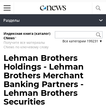
Разделы
Индексная книга (каталог)
CNews
*
Все категории
199231
▼
Получите все материалы
CNews по ключевому слову
Lehman Brothers
Holdings - Lehman
Brothers Merchant
Banking Partners -
Lehman Brothers
Securities