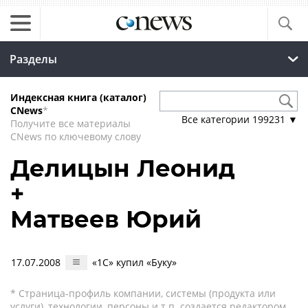
Разделы
Индексная книга (каталог)
CNews
*
Все категории
199231
▼
Получите все материалы
CNews по ключевому слову
Делицын Леонид
+
Матвеев Юрий
17.07.2008
«1С» купил «Буку»
* Страница-профиль компании, системы (продукта или
услуги), технологии, персоны и т.п. создается редактором