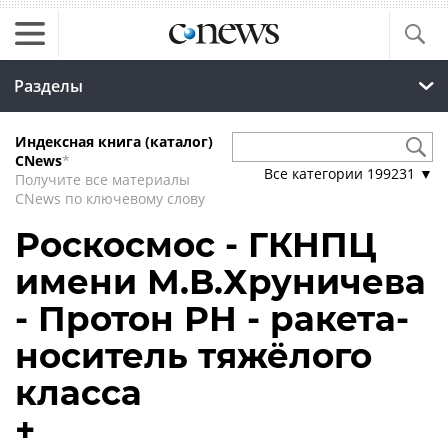
Разделы
Индексная книга (каталог)
CNews
*
Все категории
199231
▼
Получите все материалы
CNews по ключевому слову
Роскосмос - ГКНПЦ
имени М.В.Хруничева
- Протон РН - ракета-
носитель тяжёлого
класса
+