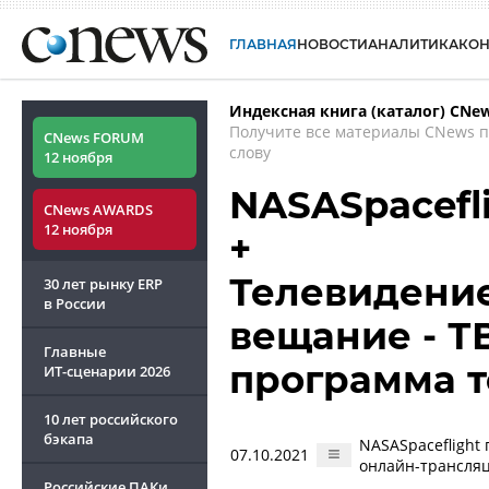
ГЛАВНАЯ
НОВОСТИ
АНАЛИТИКА
КО
Индексная книга (каталог) CNe
Получите все материалы CNews 
CNews FORUM
слову
12 ноября
NASASpacefl
CNews AWARDS
12 ноября
+
Телевидение -
30 лет рынку ERP
в России
вещание - Т
Главные
программа 
ИТ-сценарии
2026
10 лет российского
бэкапа
NASASpaceflight
07.10.2021
онлайн-трансля
Российские ПАКи