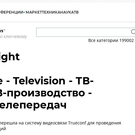
НФЕРЕНЦИИ
МАРКЕТ
ТЕХНИКА
НАУКА
ТВ
ws
*
по ключевому
Все категории
199002
ight
 Television - ТВ-
В-производство -
телепередач
 перешла на систему видеосвязи Trueconf для проведения
ций