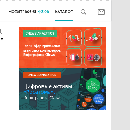
MOEXIT
1806,61
3,08
КАТАЛОГ
CNEWS ANALYTICS
▼
Топ-10 сфер применения
квантовых компьютеров.
Инфографика CNews
CNEWS ANALYTICS
Цифровые активы
«Росатома».
Инфографика CNews