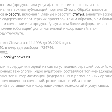
темы (продукта или услуги), технологии, персоны и т.п.
 анализа архива публикаций портала CNews. Обрабатываются
ов (
новости
, включая "Главные новости",
статьи
, аналитически
е содержание партнёрских проектов). Таким образом, чем боль
нем компании или продукта/услуги, тем более информативен
полнен (обогащен) дополнительной информацией, в т.ч.
дукте/услуге.
ала CNews.ru c 11.1998 до 08.2026 годы.
0, в очереди разбора - 724746.
9002.
 -
book@cnews.ru
ели и сотрудники одной из самых успешных отраслей российск
онных технологий. Ядро аудитории составляют топ-менеджеры
таментов информатизации федеральных и региональных орган
 промышленных компаний, розничных сетей, а также
аний-поставщиков информационных технологий и услуг связи.