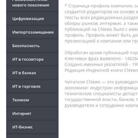
нового поколения
* Страница-профиль компании, сис
создается редактором на основе
тексты всех редакционных раздел
Цифровизация
обзоры рынков, интервью, а такж
публикаций на CNews было с име
Импортозамещение
профиль. Профиль может быть до
презентацией о компании или про
Безопасность
Обработан архив публикаций порт
Ключевых фраз выявлено - 146264
ИТ в госсекторе
Создано именных указателей - 19
Редакция Индексной книги CNews
ИТ в банках
Читатели CNews — это руководит
ИТ в торговле
экономики: индустрии информаци
технические специалисты депар
государственной власти, банков,
Телеком
руководители и сотрудники комп
Интернет
ИТ-бизнес