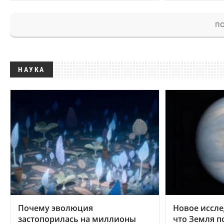
ПО
НАУКА
Почему эволюция
Новое иссле
застопорилась на миллионы
что Земля п