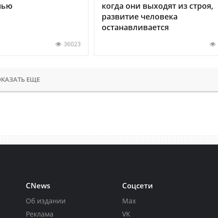
нью
когда они выходят из строя,
развитие человека
останавливается
36023
КАЗАТЬ ЕЩЕ
CNews
Соцсети
Об издании
Max
Реклама
VK