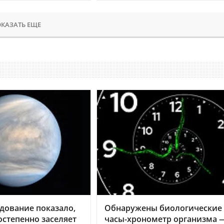
КАЗАТЬ ЕЩЕ
дование показало,
Обнаружены биологические
остепенно заселяет
часы-хронометр организма 