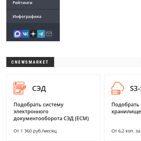
Рейтинги
Инфографика
CNEWSMARKET
СЭД
S3
Подобрать систему
Подобрать
электронного
хранилище
документооборота СЭД (ECM)
От 1 360 руб./месяц
От 6,2 коп. з