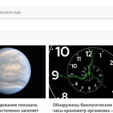
КАЗАТЬ ЕЩЕ
дование показало,
Обнаружены биологические
остепенно заселяет
часы-хронометр организма 