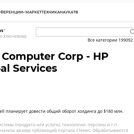
НФЕРЕНЦИИ
МАРКЕТ
ТЕХНИКА
НАУКА
ТВ
ws
*
по ключевому
Все категории
199092
Computer Corp - HP
l Services
sell планирует довести общий оборот холдинга до $180 млн.
темы (продукта или услуги), технологии, персоны и т.п.
 анализа архива публикаций портала CNews. Обрабатываются