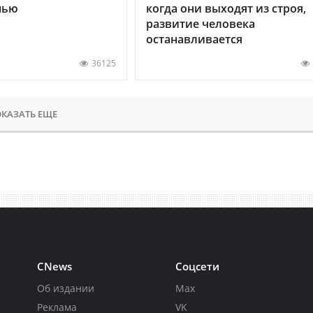
нью
когда они выходят из строя,
развитие человека
останавливается
36125
КАЗАТЬ ЕЩЕ
CNews
Соцсети
Об издании
Max
Реклама
VK