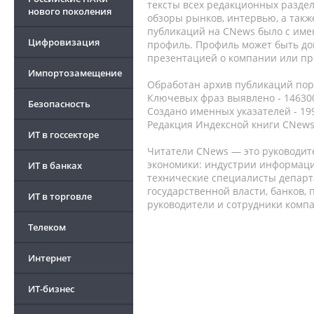
тексты всех редакционных раздел
нового поколения
обзоры рынков, интервью, а такж
публикаций на CNews было с име
Цифровизация
профиль. Профиль может быть до
презентацией о компании или про
Импортозамещение
Обработан архив публикаций порт
Ключевых фраз выявлено - 146300
Безопасность
Создано именных указателей - 19
Редакция Индексной книги CNews
ИТ в госсекторе
Читатели CNews — это руководит
экономики: индустрии информаци
ИТ в банках
технические специалисты депар
государственной власти, банков,
ИТ в торговле
руководители и сотрудники комп
Телеком
Интернет
ИТ-бизнес