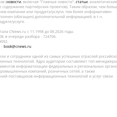
ов (
новости
, включая "Главные новости",
статьи
, аналитически
е содержание партнёрских проектов). Таким образом, чем боль
нем компании или продукта/услуги, тем более информативен
полнен (обогащен) дополнительной информацией, в т.ч.
дукте/услуге.
ала CNews.ru c 11.1998 до 08.2026 годы.
8, в очереди разбора - 724706.
9092.
 -
book@cnews.ru
ели и сотрудники одной из самых успешных отраслей российск
онных технологий. Ядро аудитории составляют топ-менеджеры
таментов информатизации федеральных и региональных орган
 промышленных компаний, розничных сетей, а также
аний-поставщиков информационных технологий и услуг связи.