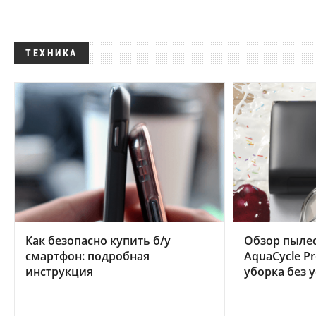
ТЕХНИКА
Как безопасно купить б/у
Обзор пылес
смартфон: подробная
AquaCycle Pr
инструкция
уборка без 