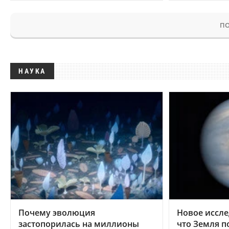
ПО
НАУКА
Почему эволюция
Новое иссле
застопорилась на миллионы
что Земля п