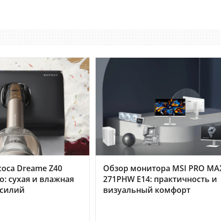
оса Dreame Z40
Обзор монитора MSI PRO MA
o: сухая и влажная
271PHW E14: практичность и
усилий
визуальный комфорт