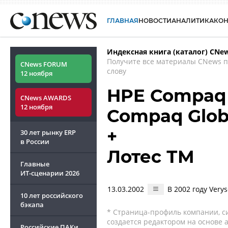
ГЛАВНАЯ
НОВОСТИ
АНАЛИТИКА
КО
Индексная книга (каталог) CNe
Получите все материалы CNews 
CNews FORUM
слову
12 ноября
HPE Compaq 
CNews AWARDS
12 ноября
Compaq Globa
+
30 лет рынку ERP
в России
Лотес ТМ
Главные
ИТ-сценарии
2026
13.03.2002
В 2002 году Very
10 лет российского
бэкапа
* Страница-профиль компании, сис
создается редактором на основе
Российские ПАКи