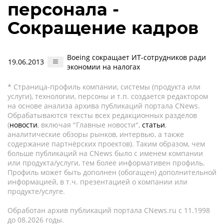
персонала -
Сокращение кадров
Boeing сокращает ИТ-сотрудников ради
19.06.2013
экономии на налогах
* Страница-профиль компании, системы (продукта или
услуги), технологии, персоны и т.п. создается редактором
на основе анализа архива публикаций портала CNews.
Обрабатываются тексты всех редакционных разделов
(
новости
, включая "Главные новости",
статьи
,
аналитические обзоры рынков, интервью, а также
содержание партнёрских проектов). Таким образом, чем
больше публикаций на CNews было с именем компании
или продукта/услуги, тем более информативен профиль.
Профиль может быть дополнен (обогащен) дополнительной
информацией, в т.ч. презентацией о компании или
продукте/услуге.
Обработан архив публикаций портала CNews.ru c 11.1998
до 08.2026 годы.