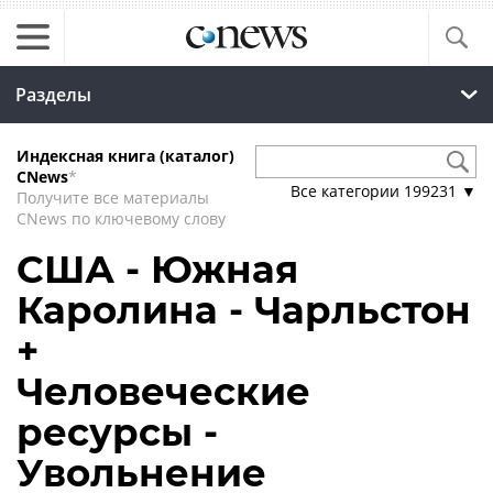
Разделы
Индексная книга (каталог)
CNews
*
Все категории
199231
▼
Получите все материалы
CNews по ключевому слову
США - Южная
Каролина - Чарльстон
+
Человеческие
ресурсы -
Увольнение