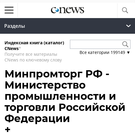
Разделы
Индексная книга (каталог)
CNews
*
Все категории
199149
▼
Получите все материалы
CNews по ключевому слову
Минпромторг РФ -
Министерство
промышленности и
торговли Российской
Федерации
+