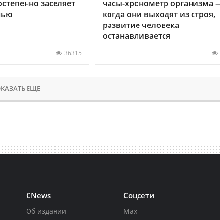
остепенно заселяет
часы-хронометр организма 
нью
когда они выходят из строя,
развитие человека
останавливается
36315
КАЗАТЬ ЕЩЕ
CNews
Соцсети
Об издании
Max