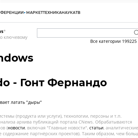
НФЕРЕНЦИИ
МАРКЕТ
ТЕХНИКА
НАУКА
ТВ
ws
*
по ключевому
Все категории
199225
indows
do - Гонт Фернандо
евает латать "дыры"
темы (продукта или услуги), технологии, персоны и т.п.
 анализа архива публикаций портала CNews. Обрабатываются
ов (
новости
, включая "Главные новости",
статьи
, аналитически
е содержание партнёрских проектов). Таким образом, чем боль