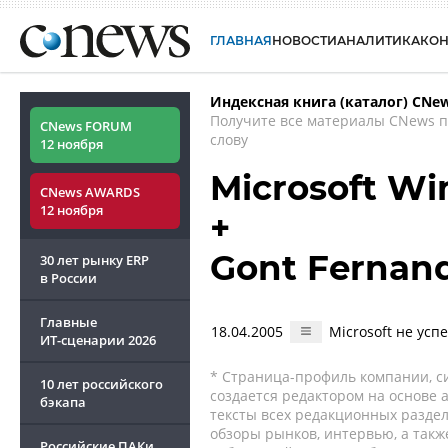
ГЛАВНАЯ
НОВОСТИ
АНАЛИТИКА
КО
Индексная книга (каталог) CNe
Получите все материалы CNews 
CNews FORUM
слову
12 ноября
Microsoft W
CNews AWARDS
12 ноября
+
Gont Fernan
30 лет рынку ERP
в России
Главные
18.04.2005
Microsoft не усп
ИТ-сценарии
2026
* Страница-профиль компании, сис
10 лет российского
создается редактором на основе
бэкапа
тексты всех редакционных раздел
обзоры рынков, интервью, а такж
Российские ПАКи