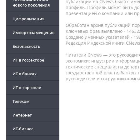
публикаций на CNews было с име
нового поколения
профиль. Профиль может быть до
презентацией о компании или про
Цифровизация
Обработан архив публикаций порт
Ключевых фраз выявлено - 146322
Импортозамещение
Создано именных указателей - 19
Редакция Индексной книги CNews
Безопасность
Читатели CNews — это руководит
ИТ в госсекторе
экономики: индустрии информаци
технические специалисты депар
государственной власти, банков,
ИТ в банках
руководители и сотрудники комп
ИТ в торговле
Телеком
Интернет
ИТ-бизнес