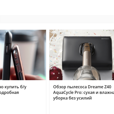
но купить б/у
Обзор пылесоса Dreame Z40
подробная
AquaCycle Pro: сухая и влажн
уборка без усилий