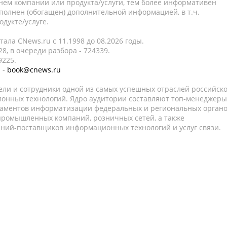
нем компании или продукта/услуги, тем более информативен
полнен (обогащен) дополнительной информацией, в т.ч.
дукте/услуге.
ала CNews.ru c 11.1998 до 08.2026 годы.
8, в очереди разбора - 724339.
9225.
 -
book@cnews.ru
ели и сотрудники одной из самых успешных отраслей российск
онных технологий. Ядро аудитории составляют топ-менеджеры
таментов информатизации федеральных и региональных орган
 промышленных компаний, розничных сетей, а также
аний-поставщиков информационных технологий и услуг связи.