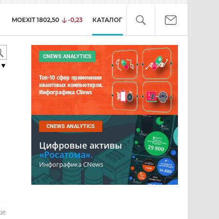
MOEXIT
1802,50
-0,23
КАТАЛОГ
CNEWS ANALYTICS
▼
Топ-10 сфер применения
квантовых компьютеров.
Инфографика CNews
CNEWS ANALYTICS
Цифровые активы
«Росатома».
Инфографика CNews
е
ше