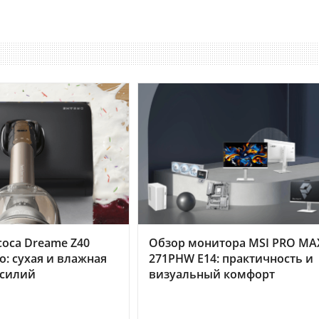
оса Dreame Z40
Обзор монитора MSI PRO MA
o: сухая и влажная
271PHW E14: практичность и
усилий
визуальный комфорт