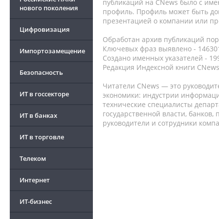
публикаций на CNews было с име
нового поколения
профиль. Профиль может быть до
презентацией о компании или про
Цифровизация
Обработан архив публикаций порт
Ключевых фраз выявлено - 146301
Импортозамещение
Создано именных указателей - 19
Редакция Индексной книги CNews
Безопасность
Читатели CNews — это руководит
ИТ в госсекторе
экономики: индустрии информаци
технические специалисты депар
государственной власти, банков,
ИТ в банках
руководители и сотрудники комп
ИТ в торговле
Телеком
Интернет
ИТ-бизнес