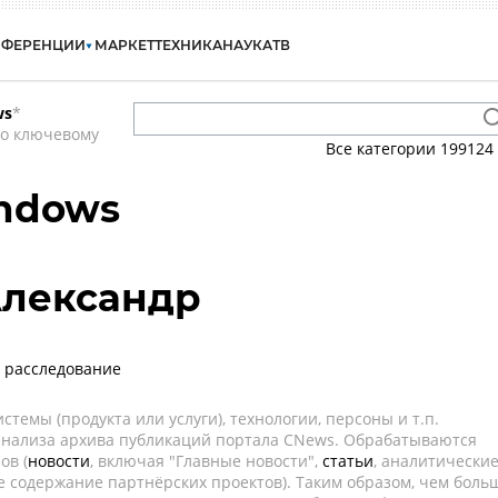
НФЕРЕНЦИИ
МАРКЕТ
ТЕХНИКА
НАУКА
ТВ
ws
*
по ключевому
Все категории
199124
indows
лександр
- расследование
темы (продукта или услуги), технологии, персоны и т.п.
 анализа архива публикаций портала CNews. Обрабатываются
ов (
новости
, включая "Главные новости",
статьи
, аналитически
е содержание партнёрских проектов). Таким образом, чем боль