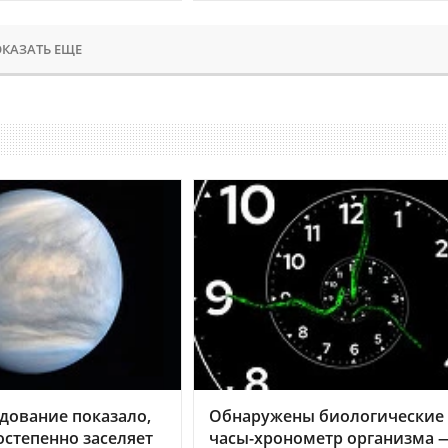
КАЗАТЬ ЕЩЕ
дование показало,
Обнаружены биологические
остепенно заселяет
часы-хронометр организма 