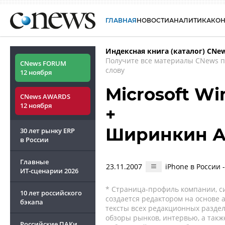
ГЛАВНАЯ
НОВОСТИ
АНАЛИТИКА
КО
Индексная книга (каталог) CNe
Получите все материалы CNews 
CNews FORUM
слову
12 ноября
Microsoft W
CNews AWARDS
12 ноября
+
Ширинкин А
30 лет рынку ERP
в России
Главные
23.11.2007
iPhone в России 
ИТ-сценарии
2026
* Страница-профиль компании, сис
10 лет российского
создается редактором на основе
бэкапа
тексты всех редакционных раздел
обзоры рынков, интервью, а такж
Российские ПАКи