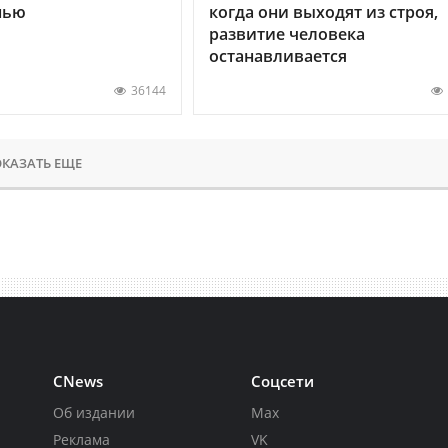
нью
когда они выходят из строя,
развитие человека
останавливается
36144
КАЗАТЬ ЕЩЕ
CNews
Соцсети
Об издании
Max
Реклама
VK