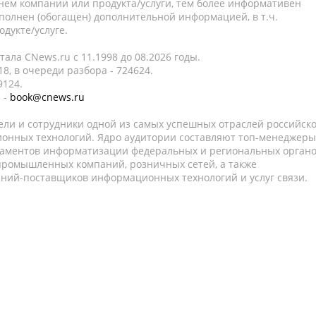
нем компании или продукта/услуги, тем более информативен
полнен (обогащен) дополнительной информацией, в т.ч.
дукте/услуге.
ала CNews.ru c 11.1998 до 08.2026 годы.
8, в очереди разбора - 724624.
9124.
 -
book@cnews.ru
ели и сотрудники одной из самых успешных отраслей российск
онных технологий. Ядро аудитории составляют топ-менеджеры
таментов информатизации федеральных и региональных орган
 промышленных компаний, розничных сетей, а также
аний-поставщиков информационных технологий и услуг связи.