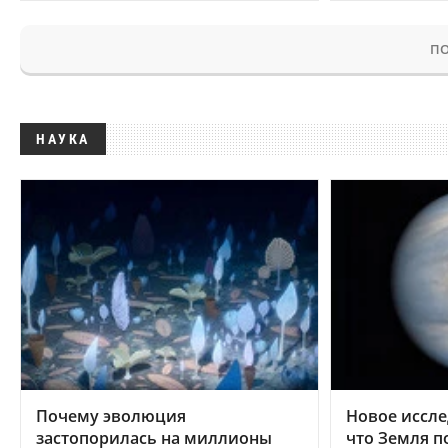
ПО
НАУКА
Почему эволюция
Новое иссле
застопорилась на миллионы
что Земля п