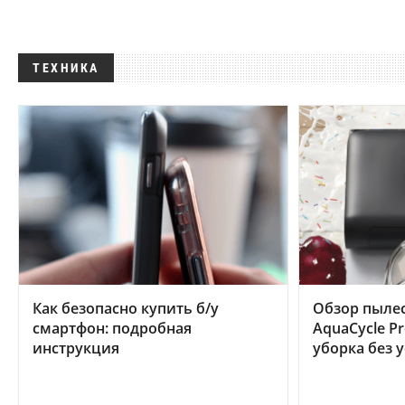
ТЕХНИКА
Как безопасно купить б/у
Обзор пылес
смартфон: подробная
AquaCycle Pr
инструкция
уборка без 