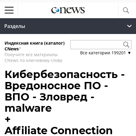
Разделы
Индексная книга (каталог)
CNews
*
Все категории
199201
▼
Получите все материалы
CNews по ключевому слову
Кибербезопасность -
Вредоносное ПО -
ВПО - Зловред -
malware
+
Affiliate Connection