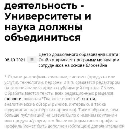
деятельность -
Университеты и
наука должны
объединиться
Центр дошкольного образования штата
08.10.2021
Огайо открывает программу мотивации
сотрудников на основе блокчейна
* Страница-профиль компании, системы (продукта или
услуги), технологии, персоны и т.п. создается редактором
на основе анализа архива публикаций портала CNews.
Обрабатываются тексты всех редакционных разделов
(
новости
, включая "Главные новости",
статьи
,
аналитические обзоры рынков, интервью, а также
содержание партнёрских проектов). Таким образом, чем
больше публикаций на CNews было с именем компании
или продукта/услуги, тем более информативен профиль.
Профиль может быть дополнен (обогащен) дополнительной