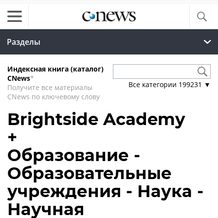
Разделы
Индексная книга (каталог)
CNews
*
Все категории
199231
▼
Получите все материалы
CNews по ключевому слову
Brightside Academy
+
Образование -
Образовательные
учреждения - Наука -
Научная