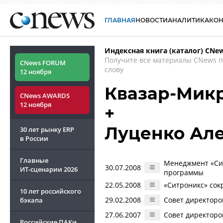
ГЛАВНАЯ
НОВОСТИ
АНАЛИТИКА
КО
Индексная книга (каталог) CNe
Получите все материалы CNews 
CNews FORUM
слову
12 ноября
Квазар-Микр
CNews AWARDS
12 ноября
+
Луценко Ал
30 лет рынку ERP
в России
Главные
Менеджмент «Си
30.07.2008
ИТ-сценарии
2026
программы
22.05.2008
«Ситроникс» сок
10 лет российского
29.02.2008
Совет директоро
бэкапа
27.06.2007
Совет директоро
Российские ПАКи