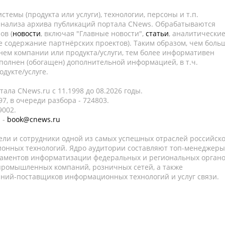
темы (продукта или услуги), технологии, персоны и т.п.
 анализа архива публикаций портала CNews. Обрабатываются
ов (
новости
, включая "Главные новости",
статьи
, аналитически
е содержание партнёрских проектов). Таким образом, чем боль
нем компании или продукта/услуги, тем более информативен
полнен (обогащен) дополнительной информацией, в т.ч.
дукте/услуге.
ала CNews.ru c 11.1998 до 08.2026 годы.
7, в очереди разбора - 724803.
9002.
 -
book@cnews.ru
ели и сотрудники одной из самых успешных отраслей российск
онных технологий. Ядро аудитории составляют топ-менеджеры
таментов информатизации федеральных и региональных орган
 промышленных компаний, розничных сетей, а также
аний-поставщиков информационных технологий и услуг связи.