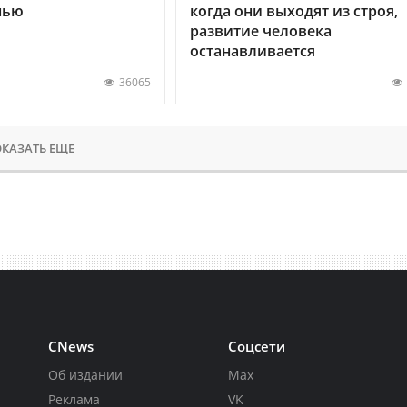
нью
когда они выходят из строя,
развитие человека
останавливается
36065
КАЗАТЬ ЕЩЕ
CNews
Соцсети
Об издании
Max
Реклама
VK