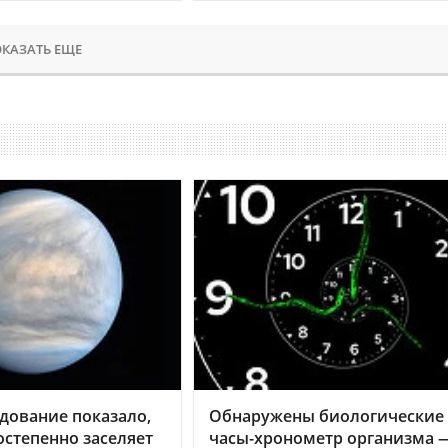
КАЗАТЬ ЕЩЕ
дование показало,
Обнаружены биологические
остепенно заселяет
часы-хронометр организма 