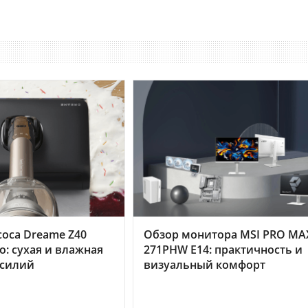
оса Dreame Z40
Обзор монитора MSI PRO MA
o: сухая и влажная
271PHW E14: практичность и
усилий
визуальный комфорт