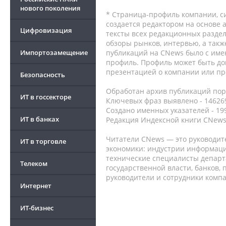
нового поколения
* Страница-профиль компании, сис
создается редактором на основе
Цифровизация
тексты всех редакционных раздел
обзоры рынков, интервью, а такж
Импортозамещение
публикаций на CNews было с име
профиль. Профиль может быть до
презентацией о компании или про
Безопасность
Обработан архив публикаций порт
ИТ в госсекторе
Ключевых фраз выявлено - 146269
Создано именных указателей - 19
ИТ в банках
Редакция Индексной книги CNews
Читатели CNews — это руководит
ИТ в торговле
экономики: индустрии информаци
технические специалисты депар
Телеком
государственной власти, банков,
руководители и сотрудники комп
Интернет
ИТ-бизнес