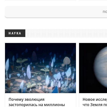
ПО
НАУКА
Почему эволюция
Новое иссле
застопорилась на миллионы
что Земля п