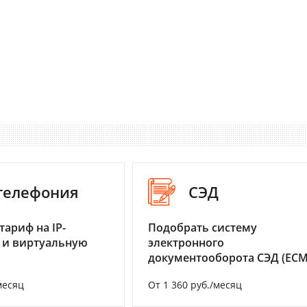
-телефония
СЭД
тариф на IP-
Подобрать систему
 и виртуальную
электронного
документооборота СЭД (ECM
месяц
От 1 360 руб./месяц