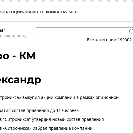
НФЕРЕНЦИИ
МАРКЕТ
ТЕХНИКА
НАУКА
ТВ
ws
*
по ключевому
Все категории
199002
о - КМ
ександр
троникса» выкупил акции компании в рамках опционной
ратил состав правления до 11 человек
в "Ситроникса" утвердил новый состав правления
в «Ситроникса» избрал правление компании