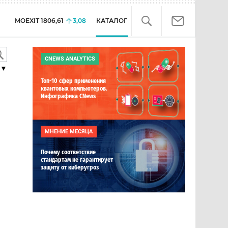
MOEXIT
1806,61
3,08
КАТАЛОГ
CNEWS ANALYTICS
▼
Топ-10 сфер применения
квантовых компьютеров.
Инфографика CNews
МНЕНИЕ МЕСЯЦА
Почему соответствие
стандартам не гарантирует
защиту от киберугроз