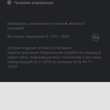
Правовая информация
Материалы, помеченные знаком ■, являются
рекламой
Все права защищены © 1995 – 2026
Сетевое издание «CNews» («СиНьюс»)
зарегистрировано Федеральной службой по надзору в
сфере связи, информационных технологий и массовых
коммуникаций 09.11.2018 за номером Эл № ФС77 –
74283