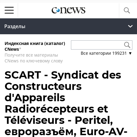
Разделы
Индексная книга (каталог)
CNews
*
Все категории
199231
▼
Получите все материалы
CNews по ключевому слову
SCART - Syndicat des
Constructeurs
d'Appareils
Radiorécepteurs et
Téléviseurs - Peritel,
евроразъём, Euro-AV-